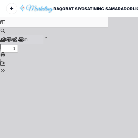
←
RAQOBAT SIYOSATINING SAMARADORLI
Maqola tafsilotlariga qaytish