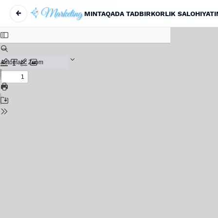
←
MINTAQADA TADBIRKORLIK SALOHIYATI
Maqola tafsilotlariga qaytish