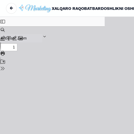
←
XALQARO RAQOBATBARDOSHLIKNI OSHI
Maqola tafsilotlariga qaytish