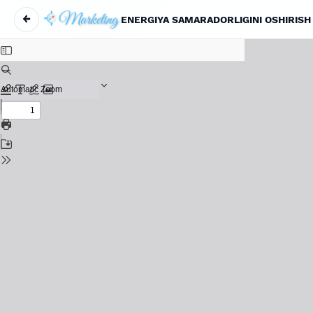
←
Maqola tafsilotlariga qaytish