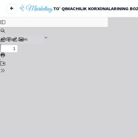
←
TOʻQIMACHILIK KORXONALARINING BOZO
Maqola tafsilotlariga qaytish