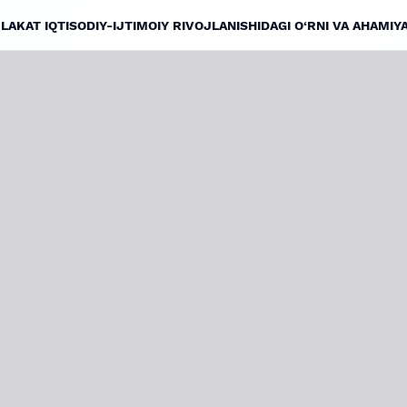
KAT IQTISODIY-IJTIMOIY RIVOJLANISHIDAGI O‘RNI VA AHAMIYA