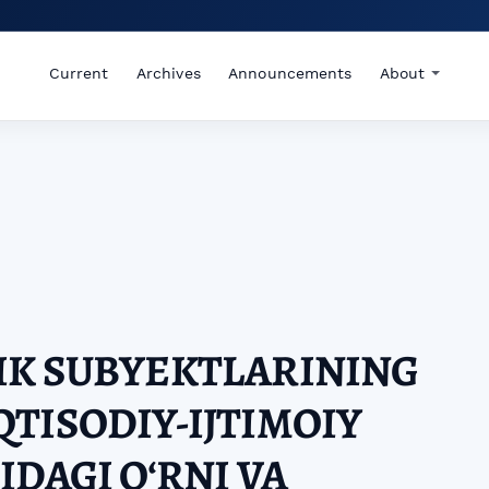
Current
Archives
Announcements
About
IK SUBYEKTLARINING
TISODIY-IJTIMOIY
IDAGI O‘RNI VA