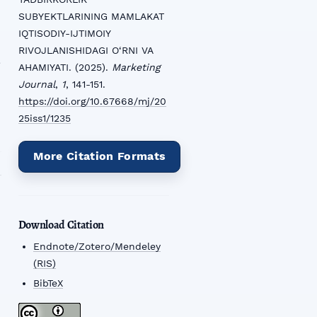
SUBYEKTLARINING MAMLAKAT
IQTISODIY-IJTIMOIY
RIVOJLANISHIDAGI O‘RNI VA
a
AHAMIYATI. (2025).
Marketing
Journal
,
1
, 141-151.
https://doi.org/10.67668/mj/20
25iss1/1235
More Citation Formats
Download Citation
Endnote/Zotero/Mendeley
(RIS)
BibTeX