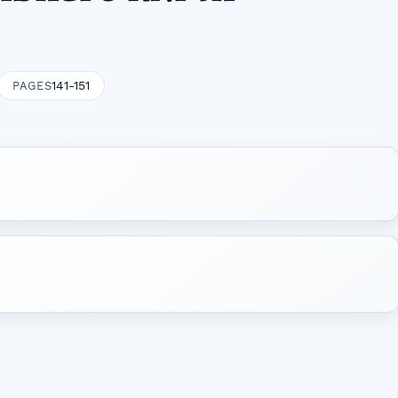
141-151
PAGES