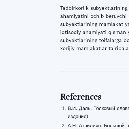
Tadbirkorlik subyektlarining 
ahamiyatini ochib beruvchi a
subyektlarining mamlakat yal
iqtisodiy ahamiyati qisman y
subyektlarining toifalarga bo
xorijiy mamlakatlar tajribala
References
В.И. Даль. Толковый слова
издание)
А.Н. Азрилиян. Большой э