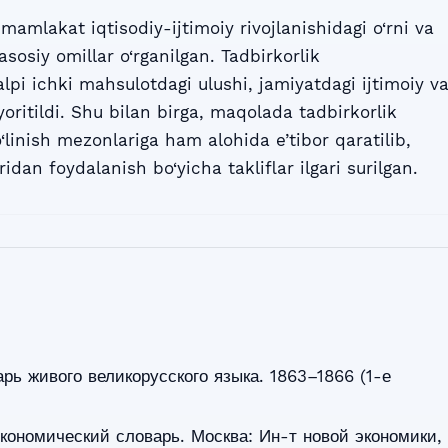
mamlakat iqtisodiy-ijtimoiy rivojlanishidagi o‘rni va
sosiy omillar o‘rganilgan. Tadbirkorlik
pi ichki mahsulotdagi ulushi, jamiyatdagi ijtimoiy v
oritildi. Shu bilan birga, maqolada tadbirkorlik
‘linish mezonlariga ham alohida e’tibor qaratilib,
ridan foydalanish bo‘yicha takliflar ilgari surilgan.
рь живого великорусского языка. 1863–1866 (1-е
кономический словарь. Москва: Ин-т новой экономики,