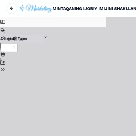
←
Return to Article Details