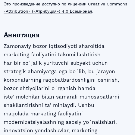
Это произведение доступно по
лицензии Creative Commons
«Attribution» («Атрибуция») 4.0 Всемирная
.
Аннотация
Zamonaviy bozor iqtisodiyoti sharoitida
marketing faoliyatini takomillashtirish
har bir xoʻjalik yurituvchi subyekt uchun
strategik ahamiyatga ega boʻlib, bu jarayon
korxonalarning raqobatbardoshligini oshirish,
bozor ehtiyojlarini oʻrganish hamda
isteʼmolchilar bilan samarali munosabatlarni
shakllantirishni taʼminlaydi. Ushbu
maqolada marketing faoliyatini
modernizatsiyalashning asosiy yoʻnalishlari,
innovatsion yondashuvlar, marketing