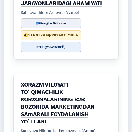
JARAYONLARIDAGI AHAMIYATI
Sabirova Dildor Arifovna (Автор)
Google Scholar
10.67668/mj/2026iss5/1006
PDF (узбекский)
XORAZM VILOYATI
TOʻQIMACHILIK
KORXONALARINING B2B
BOZORIDA MARKETINGDAN
SAmARALI FOYDALANISH
YOʻLLARI
Sapayeva Nilufar Kadambayevna (Автор)