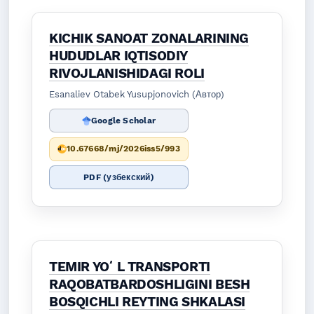
KICHIK SANOAT ZONALARINING
HUDUDLAR IQTISODIY
RIVOJLANISHIDAGI ROLI
Esanaliev Otabek Yusupjonovich (Автор)
Google Scholar
10.67668/mj/2026iss5/993
PDF (узбекский)
TEMIR YOʻL TRANSPORTI
RAQOBATBARDOSHLIGINI BESH
BOSQICHLI REYTING SHKALASI