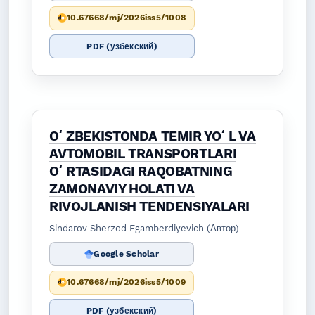
10.67668/mj/2026iss5/1008
PDF (узбекский)
OʻZBEKISTONDA TEMIR YOʻL VA
AVTOMOBIL TRANSPORTLARI
OʻRTASIDAGI RAQOBATNING
ZAMONAVIY HOLATI VA
RIVOJLANISH TENDENSIYALARI
Sindarov Sherzod Egamberdiyevich (Автор)
Google Scholar
10.67668/mj/2026iss5/1009
PDF (узбекский)