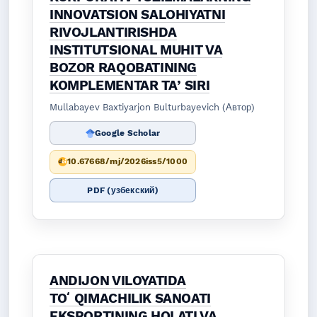
INNOVATSION SALOHIYATNI
RIVOJLANTIRISHDA
INSTITUTSIONAL MUHIT VA
BOZOR RAQOBATINING
KOMPLEMENTAR TAʼSIRI
Mullabayev Baxtiyarjon Bulturbayevich (Автор)
Google Scholar
10.67668/mj/2026iss5/1000
PDF (узбекский)
ANDIJON VILOYATIDA
TOʻQIMACHILIK SANOATI
EKSPORTINING HOLATI VA