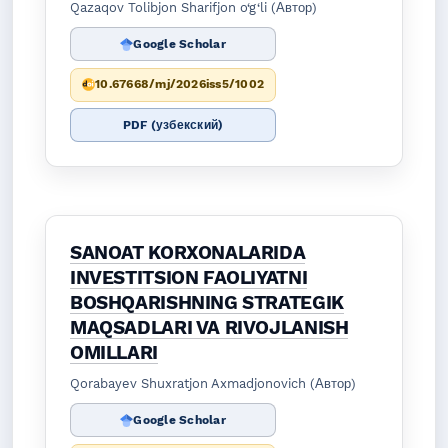
Qazaqov Tolibjon Sharifjon o‘g‘li (Автор)
Google Scholar
10.67668/mj/2026iss5/1002
PDF (узбекский)
SANOAT KORXONALARIDA
INVESTITSION FAOLIYATNI
BOSHQARISHNING STRATEGIK
MAQSADLARI VA RIVOJLANISH
OMILLARI
Qorabayev Shuxratjon Axmadjonovich (Автор)
Google Scholar