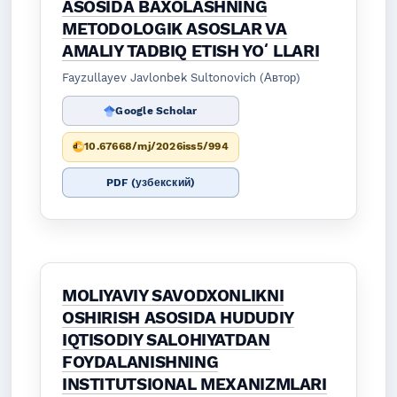
ASOSIDA BAXOLASHNING
METODOLOGIK ASOSLAR VA
AMALIY TADBIQ ETISH YOʻLLARI
Fayzullayev Javlonbek Sultonovich (Автор)
Google Scholar
10.67668/mj/2026iss5/994
PDF (узбекский)
MOLIYAVIY SAVODXONLIKNI
OSHIRISH ASOSIDA HUDUDIY
IQTISODIY SALOHIYATDAN
FOYDALANISHNING
INSTITUTSIONAL MEXANIZMLARI