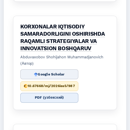
KORXONALAR IQTISODIY
SAMARADORLIGINI OSHIRISHDA
RAQAMLI STRATEGIYALAR VA
INNOVATSION BOSHQARUV
Abduvaxobov Shohijahon Muhammadjanovich
(Автор)
Google Scholar
10.67668/mj/2026iss5/987
PDF (узбекский)