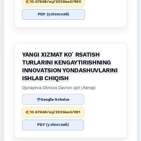
10.67668/mj/2026iss5/990
PDF (узбекский)
YANGI XIZMAT KOʻRSATISH
TURLARINI KENGAYTIRISHNING
INNOVATSION YONDASHUVLARINI
ISHLAB CHIQISH
Djurayeva Dilnoza Davron qizi (Автор)
Google Scholar
10.67668/mj/2026iss5/991
PDF (узбекский)