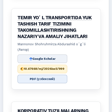
TEMIR YOʻL TRANSPORTIDA YUK
TASHISH TARIF TIZIMINI
TAKOMILLASHTIRISHNING
NAZARIY VA AMALIY JIHATLARI
Mannonov Shohruhmirza Abdurashid oʻgʻli
(Автор)
Google Scholar
10.67668/mj/2026iss5/999
PDF (узбекский)
KORPORATIV TUZILMALARNING