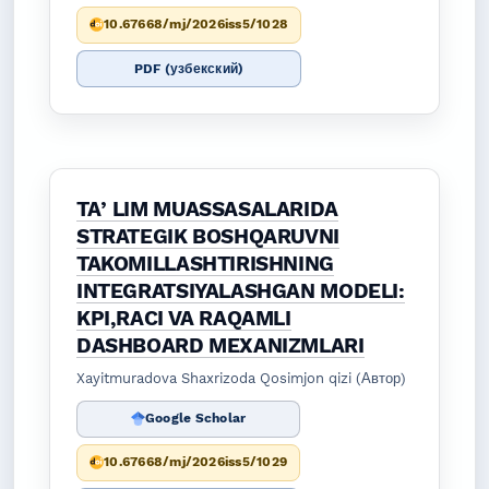
10.67668/mj/2026iss5/1028
PDF (узбекский)
TAʼLIM MUASSASALARIDA
STRATEGIK BOSHQARUVNI
TAKOMILLASHTIRISHNING
INTEGRATSIYALASHGAN MODELI:
KPI,RACI VA RAQAMLI
DASHBOARD MEXANIZMLARI
Xayitmuradova Shaxrizoda Qosimjon qizi (Автор)
Google Scholar
10.67668/mj/2026iss5/1029