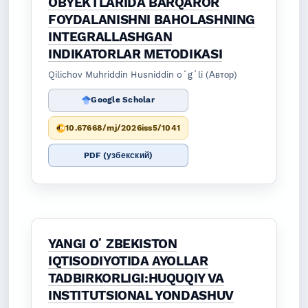
OBYEKTLARIDA BARQAROR
FOYDALANISHNI BAHOLASHNING
INTEGRALLASHGAN
INDIKATORLAR METODIKASI
Qilichov Muhriddin Husniddin oʻgʻli (Автор)
Google Scholar
10.67668/mj/2026iss5/1041
PDF (узбекский)
YANGI OʻZBEKISTON
IQTISODIYOTIDA AYOLLAR
TADBIRKORLIGI:HUQUQIY VA
INSTITUTSIONAL YONDASHUV