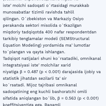
isteʼmolchi sadoqati oʻrtasidagi murakkab
munosabatlar tizimli ravishda tahlil
qilingan. Oʻzbekiston va Markaziy Osiyo
perakanda sektori misolida oʻtkazilgan
miqdoriy tadqiqotda 400 nafar respondentdan
tarkibiy tenglamalar modeli (SEMStructural
Equation Modeling) yordamida maʼlumotlar
toʻplangan va qayta ishlangan.
Tadqiqot natijalari shuni koʻrsatadiki, omnikanal
integratsiyasi isteʼmolchilar xarid
niyatiga β = 0.487 (p < 0.001) darajasida ijobiy va
statistik jihatdan sezilarli taʼsir
koʻrsatadi. Mijoz tajribasi omnikanal
sadoqatining eng kuchli bashoratchi omili
sifatida aniqlangan boʻlib, β = 0.563 (p < 0.001)
koeffitsiyentiga ega. Raqamli