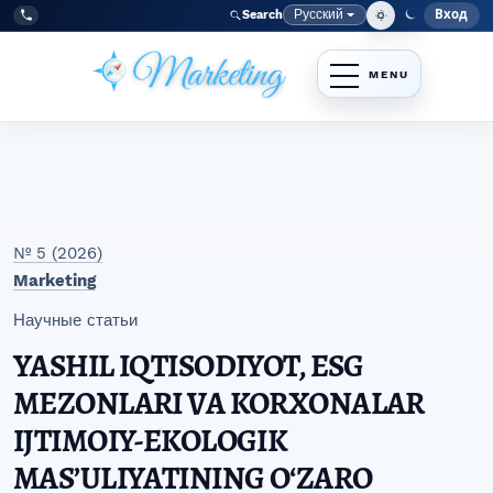
Перейти к главному меню навигации
Перейти к основному контенту
Перейти к нижнему колонтитулу сайта
Русский
Вход
Search
Меню
Язык
Tel:
+998977838464
№ 5 (2026)
Marketing
Научные статьи
YASHIL IQTISODIYOT, ESG
MEZONLARI VA KORXONALAR
IJTIMOIY-EKOLOGIK
MASʼULIYATINING OʻZARO