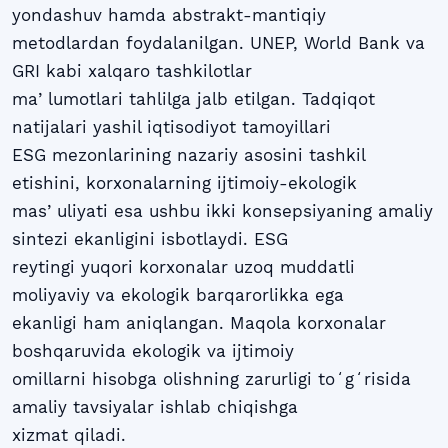
yondashuv hamda abstrakt-mantiqiy
metodlardan foydalanilgan. UNEP, World Bank va
GRI kabi xalqaro tashkilotlar
maʼlumotlari tahlilga jalb etilgan. Tadqiqot
natijalari yashil iqtisodiyot tamoyillari
ESG mezonlarining nazariy asosini tashkil
etishini, korxonalarning ijtimoiy-ekologik
masʼuliyati esa ushbu ikki konsepsiyaning amaliy
sintezi ekanligini isbotlaydi. ESG
reytingi yuqori korxonalar uzoq muddatli
moliyaviy va ekologik barqarorlikka ega
ekanligi ham aniqlangan. Maqola korxonalar
boshqaruvida ekologik va ijtimoiy
omillarni hisobga olishning zarurligi toʻgʻrisida
amaliy tavsiyalar ishlab chiqishga
xizmat qiladi.