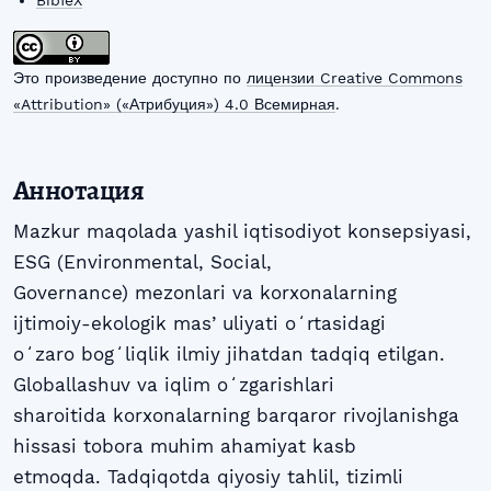
BibTeX
Это произведение доступно по
лицензии Creative Commons
«Attribution» («Атрибуция») 4.0 Всемирная
.
Аннотация
Mazkur maqolada yashil iqtisodiyot konsepsiyasi,
ESG (Environmental, Social,
Governance) mezonlari va korxonalarning
ijtimoiy-ekologik masʼuliyati oʻrtasidagi
oʻzaro bogʻliqlik ilmiy jihatdan tadqiq etilgan.
Globallashuv va iqlim oʻzgarishlari
sharoitida korxonalarning barqaror rivojlanishga
hissasi tobora muhim ahamiyat kasb
etmoqda. Tadqiqotda qiyosiy tahlil, tizimli