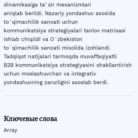
dinamikasiga taʼsir mexanizmlari
aniqlab berildi. Nazariy yondashuv asosida
toʻqimachilik sanoati uchun
kommunikatsiya strategiyalari tanlov matrisasi
ishlab chiqildi va Oʻzbekiston
toʻqimachilik sanoati misolida izohlandi.
Tadqiqot natijalari tarmoqda muvaffaqiyatli
B2B kommunikatsiya strategiyasini shakllantirish
uchun moslashuvchan va integrativ
yondashuvning zarurligini asoslab berdi.
Ключевые слова
Array