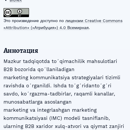
BibTeX
Это произведение доступно по
лицензии Creative Commons
«Attribution» («Атрибуция») 4.0 Всемирная
.
Аннотация
Mazkur tadqiqotda toʻqimachilik mahsulotlari
B2B bozorida qoʻllaniladigan
marketing kommunikatsiya strategiyalari tizimli
ravishda oʻrganildi. Ishda toʻgʻridantoʻgʻri
savdo, koʻrgazma-tadbirlar, raqamli kanallar,
munosabatlarga asoslangan
marketing va integrlashgan marketing
kommunikatsiyasi (IMC) modeli tasniflanib,
ularning B2B xaridor xulq-atvori va qiymat zanjiri