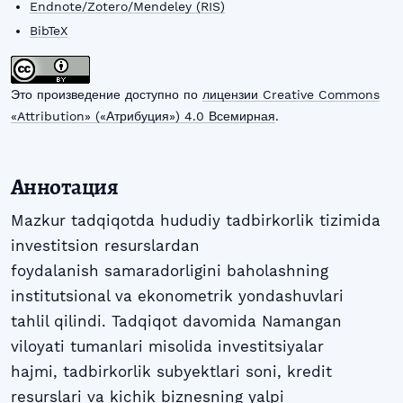
Endnote/Zotero/Mendeley (RIS)
BibTeX
Это произведение доступно по
лицензии Creative Commons
«Attribution» («Атрибуция») 4.0 Всемирная
.
Аннотация
Mazkur tadqiqotda hududiy tadbirkorlik tizimida
investitsion resurslardan
foydalanish samaradorligini baholashning
institutsional va ekonometrik yondashuvlari
tahlil qilindi. Tadqiqot davomida Namangan
viloyati tumanlari misolida investitsiyalar
hajmi, tadbirkorlik subyektlari soni, kredit
resurslari va kichik biznesning yalpi