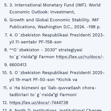
3. International Monetary Fund (IMF). World
Economic Outlook: Investment,
Growth and Global Economic Stability. IMF
Publications, Washington D.C., 2024. -198 p.
4. Oʻzbekiston Respublikasi Prezidenti 2023-
yil 11-sentabr PF-158-son
““Oʻzbekiston - 2030” strategiyasi
toʻgʻrisida”gi Farmon
https://lex.uz/ru/docs/-
6600413
5. Oʻzbekiston Respublikasi Prezidenti 2025-
yil 19-mart PF-50-son “Kichik va
oʻrta biznesni qoʻllab-quvvatlash chora-
tadbirlari toʻgʻrisida”gi Farmoni
https://lex.uz/docs/-7444738
6. North D. Institutions, Institutional Change