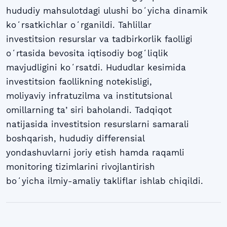
hududiy mahsulotdagi ulushi boʻyicha dinamik
koʻrsatkichlar oʻrganildi. Tahlillar
investitsion resurslar va tadbirkorlik faolligi
oʻrtasida bevosita iqtisodiy bogʻliqlik
mavjudligini koʻrsatdi. Hududlar kesimida
investitsion faollikning notekisligi,
moliyaviy infratuzilma va institutsional
omillarning taʼsiri baholandi. Tadqiqot
natijasida investitsion resurslarni samarali
boshqarish, hududiy differensial
yondashuvlarni joriy etish hamda raqamli
monitoring tizimlarini rivojlantirish
boʻyicha ilmiy-amaliy takliflar ishlab chiqildi.