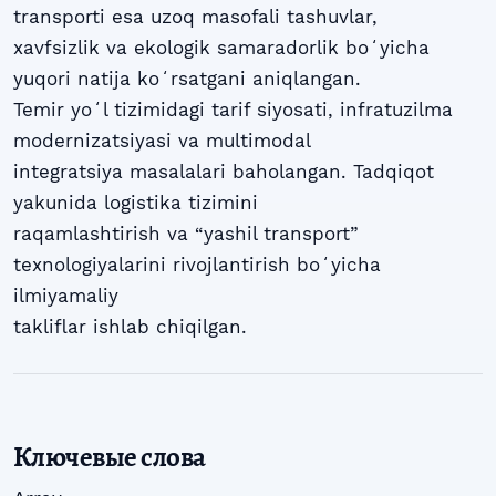
transporti esa uzoq masofali tashuvlar,
xavfsizlik va ekologik samaradorlik boʻyicha
yuqori natija koʻrsatgani aniqlangan.
Temir yoʻl tizimidagi tarif siyosati, infratuzilma
modernizatsiyasi va multimodal
integratsiya masalalari baholangan. Tadqiqot
yakunida logistika tizimini
raqamlashtirish va “yashil transport”
texnologiyalarini rivojlantirish boʻyicha
ilmiyamaliy
takliflar ishlab chiqilgan.
Ключевые слова