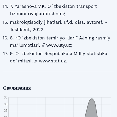
7. Yarashova V.K. Oʻzbekiston transport
tizimini rivojlantirishning
makroiqtisodiy jihatlari. I.f.d. diss. avtoref. -
Toshkent, 2022.
8. “Oʻzbekiston temir yoʻllari” AJning rasmiy
maʼlumotlari. // www.uty.uz;
9. Oʻzbekiston Respublikasi Milliy statistika
qoʻmitasi. // www.stat.uz.
Скачивания