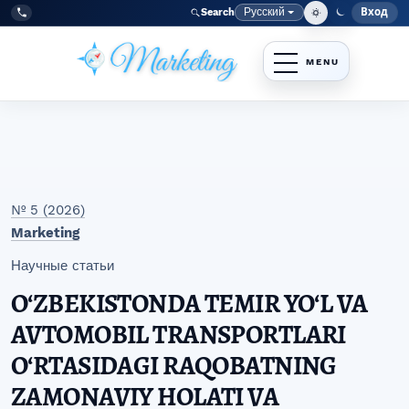
Перейти к главному меню навигации
Перейти к основному контенту
Перейти к нижнему колонтитулу сайта
Русский
Вход
Search
Меню
Язык
Tel:
+998977838464
№ 5 (2026)
Marketing
Научные статьи
OʻZBEKISTONDA TEMIR YOʻL VA
AVTOMOBIL TRANSPORTLARI
OʻRTASIDAGI RAQOBATNING
ZAMONAVIY HOLATI VA