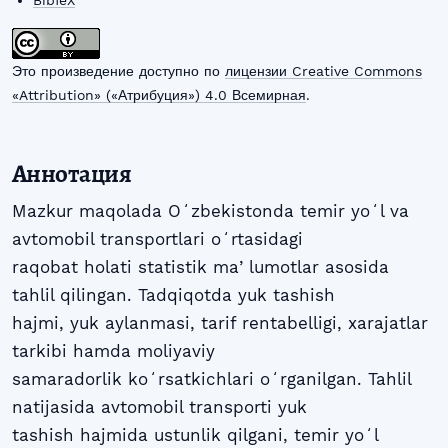
BibTeX
Это произведение доступно по
лицензии Creative Commons
«Attribution» («Атрибуция») 4.0 Всемирная
.
Аннотация
Mazkur maqolada Oʻzbekistonda temir yoʻl va
avtomobil transportlari oʻrtasidagi
raqobat holati statistik maʼlumotlar asosida
tahlil qilingan. Tadqiqotda yuk tashish
hajmi, yuk aylanmasi, tarif rentabelligi, xarajatlar
tarkibi hamda moliyaviy
samaradorlik koʻrsatkichlari oʻrganilgan. Tahlil
natijasida avtomobil transporti yuk
tashish hajmida ustunlik qilgani, temir yoʻl