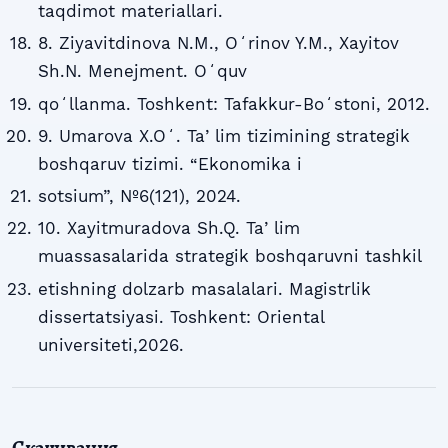
taqdimot materiallari.
8. Ziyavitdinova N.M., Oʻrinov Y.M., Xayitov
Sh.N. Menejment. Oʻquv
qoʻllanma. Toshkent: Tafakkur-Boʻstoni, 2012.
9. Umarova X.Oʻ. Taʼlim tizimining strategik
boshqaruv tizimi. “Ekonomika i
sotsium”, №6(121), 2024.
10. Xayitmuradova Sh.Q. Taʼlim
muassasalarida strategik boshqaruvni tashkil
etishning dolzarb masalalari. Magistrlik
dissertatsiyasi. Toshkent: Oriental
universiteti,2026.
Скачивания