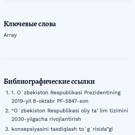
Ключевые слова
Array
Библиографические ссылки
1. Oʻzbekiston Respublikasi Prezidentining
2019-yil 8-oktabr PF-5847-son
“Oʻzbekiston Respublikasi oliy taʼlim tizimini
2030-yilgacha rivojlantirish
konsepsiyasini tasdiqlash toʻgʻrisida”gi