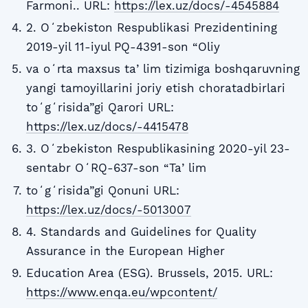
Farmoni.. URL:
https://lex.uz/docs/-4545884
2. Oʻzbekiston Respublikasi Prezidentining
2019-yil 11-iyul PQ-4391-son “Oliy
va oʻrta maxsus taʼlim tizimiga boshqaruvning
yangi tamoyillarini joriy etish choratadbirlari
toʻgʻrisida”gi Qarori URL:
https://lex.uz/docs/-4415478
3. Oʻzbekiston Respublikasining 2020-yil 23-
sentabr OʻRQ-637-son “Taʼlim
toʻgʻrisida”gi Qonuni URL:
https://lex.uz/docs/-5013007
4. Standards and Guidelines for Quality
Assurance in the European Higher
Education Area (ESG). Brussels, 2015. URL:
https://www.enqa.eu/wpcontent/