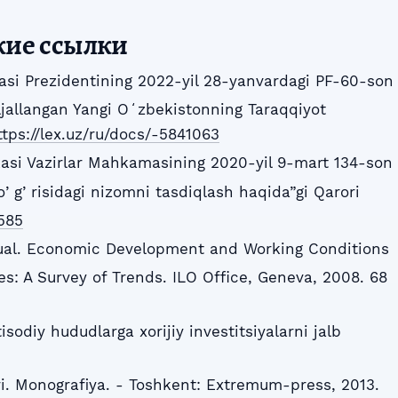
кие ссылки
asi Prezidentining 2022-yil 28-yanvardagi PF-60-son
jallangan Yangi Oʻzbekistonning Taraqqiyot
ttps://lex.uz/ru/docs/-5841063
asi Vazirlar Mahkamasining 2020-yil 9-mart 134-son
oʼgʼrisidagi nizomni tasdiqlash haqida”gi Qarori
585
gual. Economic Development and Working Conditions
s: A Survey of Trends. ILO Office, Geneva, 2008. 68
isodiy hududlarga xorijiy investitsiyalarni jalb
ari. Monografiya. - Toshkent: Extremum-press, 2013.