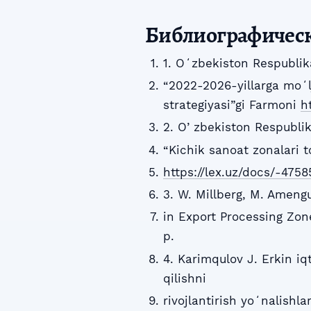
Библиографичес
1. Oʻzbekiston Respublik
“2022-2026-yillarga moʻl
strategiyasi”gi Farmoni
h
2. Oʼzbekiston Respublik
“Kichik sanoat zonalari t
https://lex.uz/docs/-4758
3. W. Millberg, M. Amen
in Export Processing Zone
p.
4. Karimqulov J. Erkin iqt
qilishni
rivojlantirish yoʻnalishl