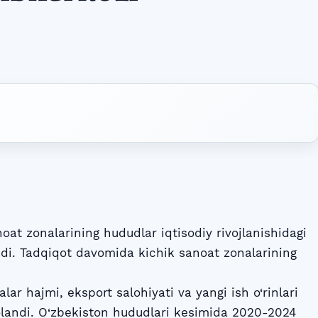
at zonalarining hududlar iqtisodiy rivojlanishidagi
lindi. Tadqiqot davomida kichik sanoat zonalarining
alar hajmi, eksport salohiyati va yangi ish o‘rinlari
olandi. O‘zbekiston hududlari kesimida 2020-2024