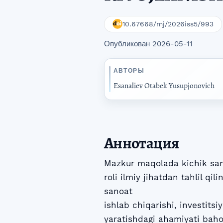
10.67668/mj/2026iss5/993
Опубликован 2026-05-11
АВТОРЫ
Esanaliev Otabek Yusupjonovich
Аннотация
Mazkur maqolada kichik sano
roli ilmiy jihatdan tahlil qi
sanoat
ishlab chiqarishi, investitsiy
yaratishdagi ahamiyati bah