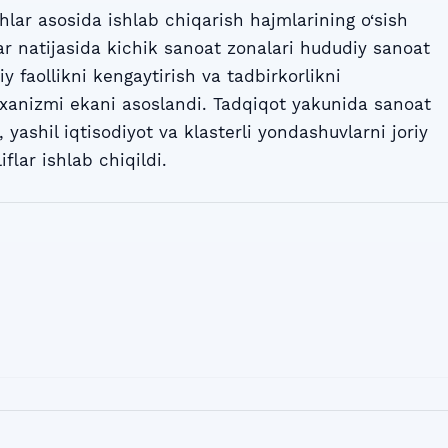
ichlar asosida ishlab chiqarish hajmlarining o‘sish
llar natijasida kichik sanoat zonalari hududiy sanoat
iy faollikni kengaytirish va tadbirkorlikni
xanizmi ekani asoslandi. Tadqiqot yakunida sanoat
yashil iqtisodiyot va klasterli yondashuvlarni joriy
flar ishlab chiqildi.