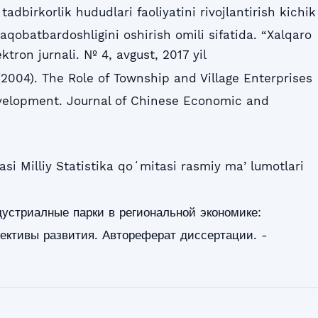
adbirkorlik hududlari faoliyatini rivojlantirish kichik
raqobatbardoshligini oshirish omili sifatida. “Xalqaro
ktron jurnali. № 4, avgust, 2017 yil
(2004). The Role of Township and Village Enterprises
elopment. Journal of Chinese Economic and
asi Milliy Statistika qoʻmitasi rasmiy maʼlumotlari
устриалные парки в региональной экономике:
ективы развития. Автореферат диссертации. -