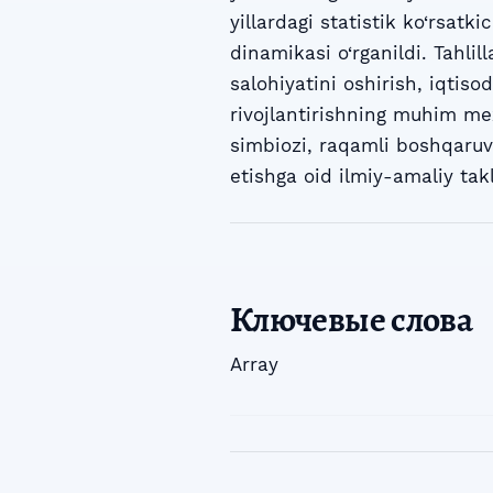
yillardagi statistik ko‘rsatk
dinamikasi o‘rganildi. Tahli
salohiyatini oshirish, iqtisod
rivojlantirishning muhim me
simbiozi, raqamli boshqaruv, 
etishga oid ilmiy-amaliy takli
Ключевые слова
Array