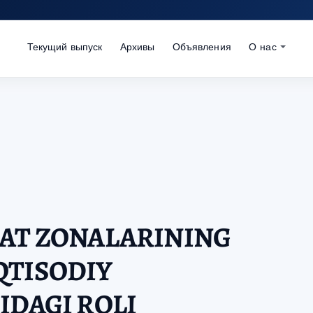
Текущий выпуск
Архивы
Объявления
О нас
OAT ZONALARINING
QTISODIY
IDAGI ROLI