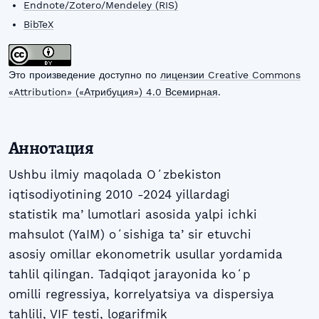
Endnote/Zotero/Mendeley (RIS)
BibTeX
Это произведение доступно по
лицензии Creative Commons
«Attribution» («Атрибуция») 4.0 Всемирная
.
Аннотация
Ushbu ilmiy maqolada Oʻzbekiston
iqtisodiyotining 2010 -2024 yillardagi
statistik maʼlumotlari asosida yalpi ichki
mahsulot (YaIM) oʻsishiga taʼsir etuvchi
asosiy omillar ekonometrik usullar yordamida
tahlil qilingan. Tadqiqot jarayonida koʻp
omilli regressiya, korrelyatsiya va dispersiya
tahlili, VIF testi, logarifmik