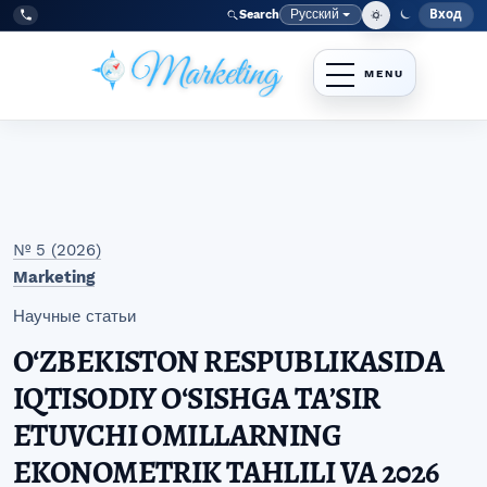
Перейти к главному меню навигации
Перейти к основному контенту
Перейти к нижнему колонтитулу сайта
Русский
Вход
Search
Меню
Язык
Tel:
+998977838464
№ 5 (2026)
Marketing
Научные статьи
OʻZBEKISTON RESPUBLIKASIDA
IQTISODIY OʻSISHGA TAʼSIR
ETUVCHI OMILLARNING
EKONOMETRIK TAHLILI VA 2026