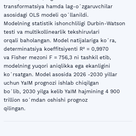
transformatsiya hamda lag-oʻzgaruvchilar
asosidagi OLS modeli qoʻllanildi.
Modelning statistik ishonchliligi Durbin-Watson
testi va multikollinearlik tekshiruvlari
orqali baholangan. Model natijalariga koʻra,
determinatsiya koeffitsiyenti R² = 0,9970
va Fisher mezoni F = 756,3 ni tashkil etib,
modelning yuqori aniqlikka ega ekanligini
koʻrsatgan. Model asosida 2026 -2030 yillar
uchun YaIM prognozi ishlab chiqilgan
boʻlib, 2030 yilga kelib YaIM hajmining 4 900
trillion soʻmdan oshishi prognoz
qilingan.