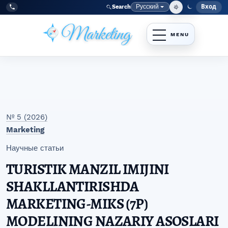
Перейти к главному меню навигации
Перейти к основному контенту
Перейти к нижнему колонтитулу сайта
Русский
Вход
Search
Меню
Язык
Tel:
+998977838464
№ 5 (2026)
Marketing
Научные статьи
TURISTIK MANZIL IMIJINI
SHAKLLANTIRISHDA
MARKETING-MIKS (7P)
MODELINING NAZARIY ASOSLARI