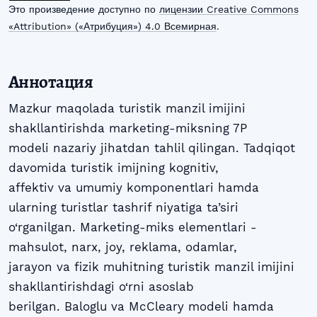
Это произведение доступно по
лицензии Creative Commons
«Attribution» («Атрибуция») 4.0 Всемирная
.
Аннотация
Mazkur maqolada turistik manzil imijini
shakllantirishda marketing-miksning 7P
modeli nazariy jihatdan tahlil qilingan. Tadqiqot
davomida turistik imijning kognitiv,
affektiv va umumiy komponentlari hamda
ularning turistlar tashrif niyatiga ta’siri
o‘rganilgan. Marketing-miks elementlari -
mahsulot, narx, joy, reklama, odamlar,
jarayon va fizik muhitning turistik manzil imijini
shakllantirishdagi o‘rni asoslab
berilgan. Baloglu va McCleary modeli hamda