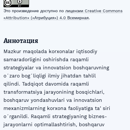
Это произведение доступно по
лицензии Creative Commons
«Attribution» («Атрибуция») 4.0 Всемирная
.
Аннотация
Mazkur maqolada korxonalar iqtisodiy
samaradorligini oshirishda raqamli
strategiyalar va innovatsion boshqaruvning
oʻzaro bogʻliqligi ilmiy jihatdan tahlil
qilindi. Tadqiqot davomida raqamli
transformatsiya jarayonining bosqichlari,
boshqaruv yondashuvlari va innovatsion
mexanizmlarning korxona faoliyatiga taʼsiri
oʻrganildi. Raqamli strategiyaning biznes-
jarayonlarni optimallashtirish, boshqaruv