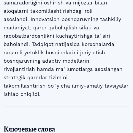
samaradorligini oshirish va mijozlar bilan
aloqalarni takomillashtirishdagi roli
asoslandi. Innovatsion boshqaruvning tashkiliy
madaniyat, qaror qabul qilish sifati va
raqobatbardoshlikni kuchaytirishga taʼsiri
baholandi. Tadqiqot natijasida korxonalarda
raqamli yetuklik bosqichlarini joriy etish,
boshqaruvning adaptiv modellarini
rivojlantirish hamda maʼlumotlarga asoslangan
strategik qarorlar tizimini
takomillashtirish boʻyicha ilmiy-amaliy tavsiyalar
ishlab chiqildi.
Ключевые слова