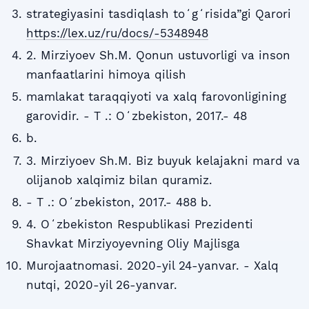
strategiyasini tasdiqlash toʻgʻrisida”gi Qarori
https://lex.uz/ru/docs/-5348948
2. Mirziyoev Sh.M. Qonun ustuvorligi va inson
manfaatlarini himoya qilish
mamlakat taraqqiyoti va xalq farovonligining
garovidir. - T .: Oʻzbekiston, 2017.- 48
b.
3. Mirziyoev Sh.M. Biz buyuk kelajakni mard va
olijanob xalqimiz bilan quramiz.
- T .: Oʻzbekiston, 2017.- 488 b.
4. Oʻzbekiston Respublikasi Prezidenti
Shavkat Mirziyoyevning Oliy Majlisga
Murojaatnomasi. 2020-yil 24-yanvar. - Xalq
nutqi, 2020-yil 26-yanvar.