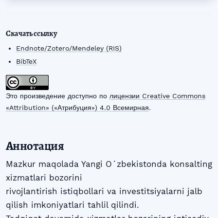
Скачать ссылку
Endnote/Zotero/Mendeley (RIS)
BibTeX
Это произведение доступно по
лицензии Creative Commons
«Attribution» («Атрибуция») 4.0 Всемирная
.
Аннотация
Mazkur maqolada Yangi Oʻzbekistonda konsalting
xizmatlari bozorini
rivojlantirish istiqbollari va investitsiyalarni jalb
qilish imkoniyatlari tahlil qilindi.