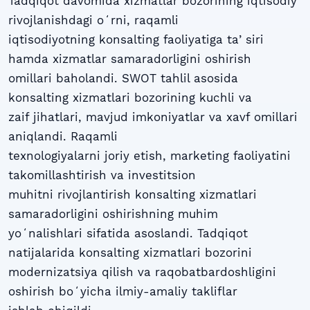
Tadqiqot davomida xizmatlar bozorining iqtisodiy
rivojlanishdagi oʻrni, raqamli
iqtisodiyotning konsalting faoliyatiga taʼsiri
hamda xizmatlar samaradorligini oshirish
omillari baholandi. SWOT tahlil asosida
konsalting xizmatlari bozorining kuchli va
zaif jihatlari, mavjud imkoniyatlar va xavf omillari
aniqlandi. Raqamli
texnologiyalarni joriy etish, marketing faoliyatini
takomillashtirish va investitsion
muhitni rivojlantirish konsalting xizmatlari
samaradorligini oshirishning muhim
yoʻnalishlari sifatida asoslandi. Tadqiqot
natijalarida konsalting xizmatlari bozorini
modernizatsiya qilish va raqobatbardoshligini
oshirish boʻyicha ilmiy-amaliy takliflar