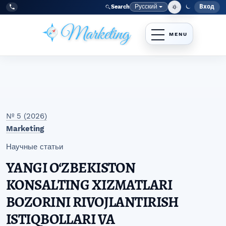
Перейти к главному меню навигации
Перейти к основному контенту
Перейти к нижнему колонтитулу сайта
Русский
Вход
Search
Меню
Язык
Tel:
+998977838464
№ 5 (2026)
Marketing
Научные статьи
YANGI OʻZBEKISTON
KONSALTING XIZMATLARI
BOZORINI RIVOJLANTIRISH
ISTIQBOLLARI VA