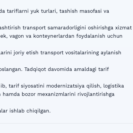
ida tariflarni yuk turlari, tashish masofasi va
lashtirish transport samaradorligini oshirishga xizmat
dek, vagon va konteynerlardan foydalanish uchun
rini joriy etish transport vositalarining aylanish
soslangan. Tadqiqot davomida amaldagi tarif
tarif siyosatini modernizatsiya qilish, logistika
h hamda bozor mexanizmlarini rivojlantirishga
alar ishlab chiqilgan.