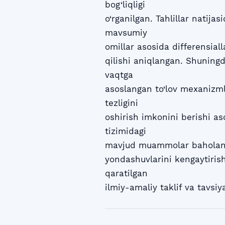
bog‘liqligi
o‘rganilgan. Tahlillar natijas
mavsumiy
omillar asosida differensial
qilishi aniqlangan. Shuning
vaqtga
asoslangan to‘lov mexanizmla
tezligini
oshirish imkonini berishi a
tizimidagi
mavjud muammolar baholanib, 
yondashuvlarini kengaytiris
qaratilgan
ilmiy-amaliy taklif va tavsiy