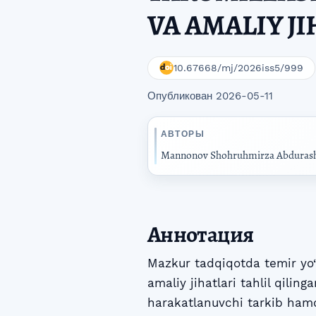
VA AMALIY J
10.67668/mj/2026iss5/999
Опубликован 2026-05-11
АВТОРЫ
Mannonov Shohruhmirza Abdurashi
Аннотация
Mazkur tadqiqotda temir yo‘l
amaliy jihatlari tahlil qiling
harakatlanuvchi tarkib hamda