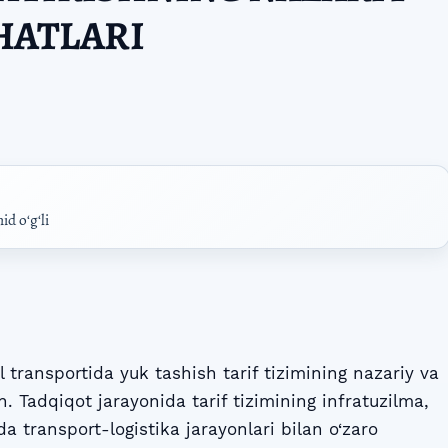
IHATLARI
d oʻgʻli
 transportida yuk tashish tarif tizimining nazariy va
an. Tadqiqot jarayonida tarif tizimining infratuzilma,
 transport-logistika jarayonlari bilan o‘zaro