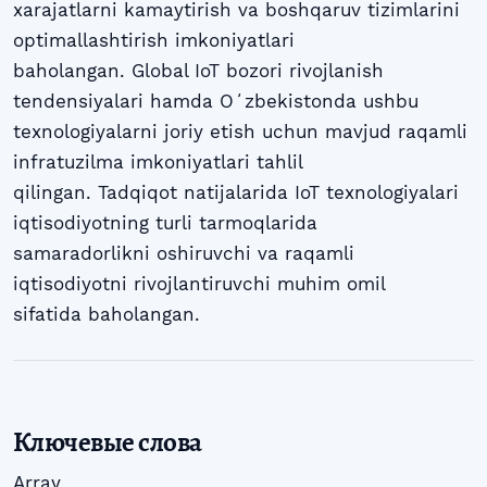
xarajatlarni kamaytirish va boshqaruv tizimlarini
optimallashtirish imkoniyatlari
baholangan. Global IoT bozori rivojlanish
tendensiyalari hamda Oʻzbekistonda ushbu
texnologiyalarni joriy etish uchun mavjud raqamli
infratuzilma imkoniyatlari tahlil
qilingan. Tadqiqot natijalarida IoT texnologiyalari
iqtisodiyotning turli tarmoqlarida
samaradorlikni oshiruvchi va raqamli
iqtisodiyotni rivojlantiruvchi muhim omil
sifatida baholangan.
Ключевые слова
Array