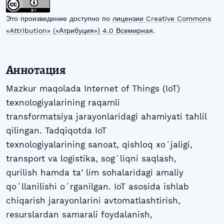
Это произведение доступно по
лицензии Creative Commons
«Attribution» («Атрибуция») 4.0 Всемирная
.
Аннотация
Mazkur maqolada Internet of Things (IoT)
texnologiyalarining raqamli
transformatsiya jarayonlaridagi ahamiyati tahlil
qilingan. Tadqiqotda IoT
texnologiyalarining sanoat, qishloq xoʻjaligi,
transport va logistika, sogʻliqni saqlash,
qurilish hamda taʼlim sohalaridagi amaliy
qoʻllanilishi oʻrganilgan. IoT asosida ishlab
chiqarish jarayonlarini avtomatlashtirish,
resurslardan samarali foydalanish,