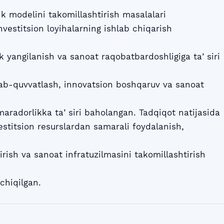
ik modelini takomillashtirish masalalari
nvestitsion loyihalarning ishlab chiqarish
ik yangilanish va sanoat raqobatbardoshligiga taʼsiri
llab-quvvatlash, innovatsion boshqaruv va sanoat
amaradorlikka taʼsiri baholangan. Tadqiqot natijasida
estitsion resurslardan samarali foydalanish,
irish va sanoat infratuzilmasini takomillashtirish
 chiqilgan.