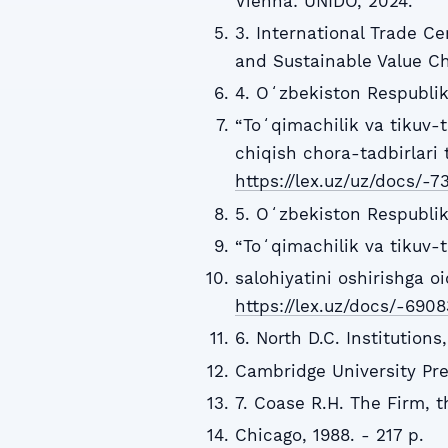
Vienna: UNIDO, 2024.
3. International Trade Ce
and Sustainable Value Ch
4. Oʻzbekiston Respublik
“Toʻqimachilik va tikuv-t
chiqish chora-tadbirlari 
https://lex.uz/uz/docs/-
5. Oʻzbekiston Respublik
“Toʻqimachilik va tikuv-
salohiyatini oshirishga o
https://lex.uz/docs/-690
6. North D.C. Institutio
Cambridge University Pre
7. Coase R.H. The Firm, 
Chicago, 1988. - 217 p.