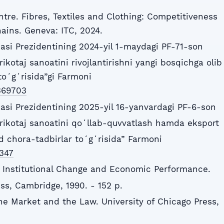
ntre. Fibres, Textiles and Clothing: Competitiveness
ains. Geneva: ITC, 2024.
asi Prezidentining 2024-yil 1-maydagi PF-71-son
rikotaj sanoatini rivojlantirishni yangi bosqichga olib
toʻgʻrisida”gi Farmoni
7369703
asi Prezidentining 2025-yil 16-yanvardagi PF-6-son
trikotaj sanoatini qoʻllab-quvvatlash hamda eksport
id chora-tadbirlar toʻgʻrisida” Farmoni
8347
ns, Institutional Change and Economic Performance.
ss, Cambridge, 1990. - 152 p.
the Market and the Law. University of Chicago Press,