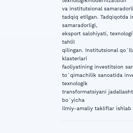
texnologikmodernizatsion
va institutsional samaradorl
tadqiq etilgan. Tadqiqotda i
samaradorligi,
eksport salohiyati, texnolog
tahlil
qilingan. Institutsional qoʻ
klasterlari
faoliyatining investitsion s
toʻqimachilik sanoatida inv
texnologik
transformatsiyani jadallasht
boʻyicha
ilmiy-amaliy takliflar ishlab