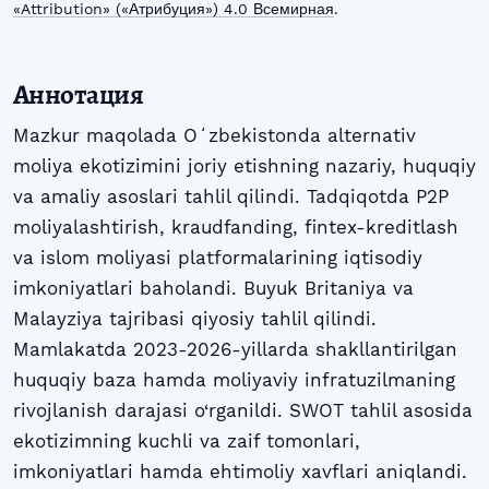
«Attribution» («Атрибуция») 4.0 Всемирная
.
Аннотация
Mazkur maqolada Oʻzbekistonda alternativ
moliya ekotizimini joriy etishning nazariy, huquqiy
va amaliy asoslari tahlil qilindi. Tadqiqotda P2P
moliyalashtirish, kraudfanding, fintex-kreditlash
va islom moliyasi platformalarining iqtisodiy
imkoniyatlari baholandi. Buyuk Britaniya va
Malayziya tajribasi qiyosiy tahlil qilindi.
Mamlakatda 2023-2026-yillarda shakllantirilgan
huquqiy baza hamda moliyaviy infratuzilmaning
rivojlanish darajasi o‘rganildi. SWOT tahlil asosida
ekotizimning kuchli va zaif tomonlari,
imkoniyatlari hamda ehtimoliy xavflari aniqlandi.