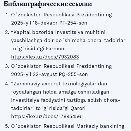
Библиографические ссылки
Oʻzbekiston Respublikasi Prezidentining
2025-yil 18-dekabr PF-254-son
“Kapital bozorida investitsiya muhitini
yaxshilashga doir qoʻshimcha chora-tadbirlar
toʻgʻrisida”gi Farmoni. -
https://lex.uz/docs/7932083
Oʻzbekiston Respublikasi Prezidentining
2025-yil 22-avgust PQ-255-son
“Zamonaviy axborot texnologiyalaridan
foydalangan holda amalga oshiriladigan
investitsiya faoliyatini tartibga solish chora-
tadbirlari toʻgʻrisida”gi Qarori
https://lex.uz/docs/-7695456
Oʻzbekiston Respublikasi Markaziy bankining