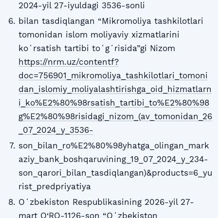
2024-yil 27-iyuldagi 3536-sonli
bilan tasdiqlangan “Mikromoliya tashkilotlari
tomonidan islom moliyaviy xizmatlarini
koʻrsatish tartibi toʻgʻrisida”gi Nizom
https://nrm.uz/contentf?
doc=756901_mikromoliya_tashkilotlari_tomoni
dan_islomiy_moliyalashtirishga_oid_hizmatlarn
i_ko%E2%80%98rsatish_tartibi_to%E2%80%98
g%E2%80%98risidagi_nizom_(av_tomonidan_26
_07_2024_y_3536-
son_bilan_ro%E2%80%98yhatga_olingan_mark
aziy_bank_boshqaruvining_19_07_2024_y_234-
son_qarori_bilan_tasdiqlangan)&products=6_yu
rist_predpriyatiya
Oʻzbekiston Respublikasining 2026-yil 27-
mart O‘RQ-1126-son “Oʻzbekiston