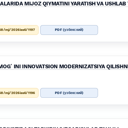
ARIDA MIJOZ QIYMATINI YARATISH VA USHLAB 
68/mj/2026iss6/1197
PDF (узбекский)
OGʻINI INNOVATSION MODERNIZATSIYA QILISHNI
68/mj/2026iss6/1196
PDF (узбекский)