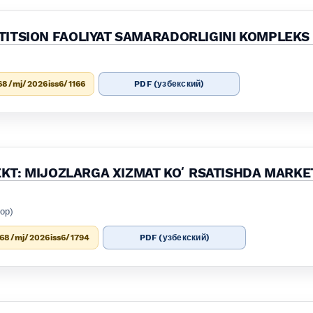
TITSION FAOLIYAT SAMARADORLIGINI KOMPLEK
68/mj/2026iss6/1166
PDF (узбекский)
LEKT: MIJOZLARGA XIZMAT KOʻRSATISHDA MARK
ор)
668/mj/2026iss6/1794
PDF (узбекский)