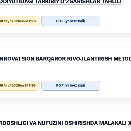
ODIYOTIDAGI TARKIBIY O‘ZGARISHLAR TAHLILI
68/mj/2026iss6/1179
PDF (узбекский)
INNOVATSION BARQAROR RIVOJLANTIRISH METO
68/mj/2026iss6/1195
PDF (узбекский)
DOSHLIGI VA NUFUZINI OSHIRISHDA MALAKALI 