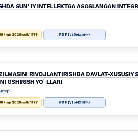
ASHDA SUNʼIY INTELLEKTGA ASOSLANGAN INTEGR
68/mj/2026iss6/1176
PDF (узбекский)
ZILMASINI RIVOJLANTIRISHDA DAVLAT-XUSUSIY 
NI OSHIRISH YOʻLLARI
Автор)
68/mj/2026iss6/1177
PDF (узбекский)