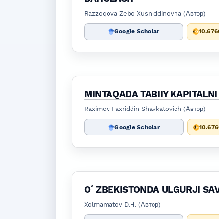
Razzoqova Zebo Xusniddinovna (Автор)
Google Scholar
10.676
MINTAQADA TABIIY KAPITALN
Raximov Faxriddin Shavkatovich (Автор)
Google Scholar
10.676
OʻZBEKISTONDA ULGURJI SAV
Xolmamatov D.H. (Автор)