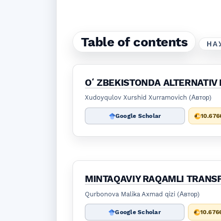
Table of contents
НА
OʻZBEKISTONDA ALTERNATIV M
Xudoyqulov Xurshid Xurramovich (Автор)
Google Scholar
10.676
MINTAQAVIY RAQAMLI TRANS
Qurbonova Malika Axmad qizi (Автор)
Google Scholar
10.676