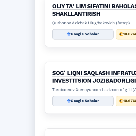
OLIY TAʼLIM SIFATINI BAHOL
SHAKLLANTIRISH
Qurbonov Azizbek Ulug‘bekovich (Автор)
Google Scholar
10.676
SOGʻLIQNI SAQLASH INFRATU
INVESTITSION JOZIBADORLIGI
Turobxonov Xumoyunxon Lazizxon oʻgʻli (
Google Scholar
10.676