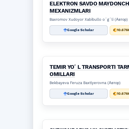
ELEKTRON SAVDO MAYDONCHAL
MEXANIZMLARI
Baxromov Xudoyor Xabibullo oʻgʻli (Автор)
Google Scholar
10.676
TEMIR YOʻL TRANSPORTI TARM
OMILLARI
Bekbayeva Feruza Baxtiyerovna (Автор)
Google Scholar
10.676