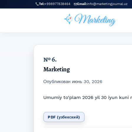
Перейти к главному меню навигации
Перейти к основному контенту
Перейти к нижнему колонтитулу сайта
Tel:
+998977838464
Email:
info@marketingjournal.uz
№ 6.
Marketing
Опубликован июнь 30, 2026
Umumiy to‘plam 2026 yil 30 iyun kuni n
PDF (узбекский)