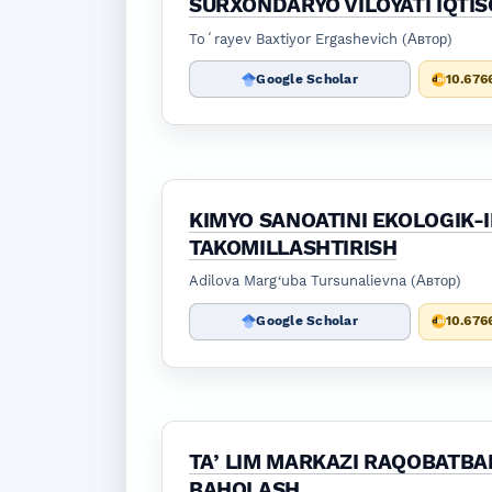
SURXONDARYO VILOYATI IQTIS
Toʻrayev Baxtiyor Ergashevich (Автор)
Google Scholar
10.676
KIMYO SANOATINI EKOLOGIK-
TAKOMILLASHTIRISH
Adilova Marg‘uba Tursunalievna (Автор)
Google Scholar
10.676
TAʼLIM MARKAZI RAQOBATBAR
BAHOLASH