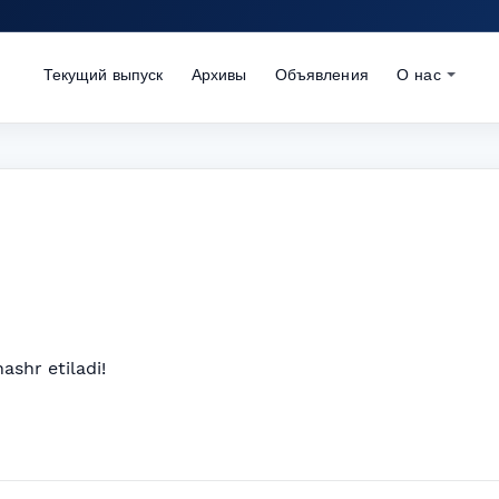
Текущий выпуск
Архивы
Объявления
О нас
ashr etiladi!