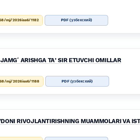
68/mj/2026iss6/1182
PDF (узбекский)
I JAMGʻARISHGA TAʼSIR ETUVCHI OMILLAR
68/mj/2026iss6/1188
PDF (узбекский)
DONI RIVOJLANTIRISHNING MUAMMOLARI VA IS