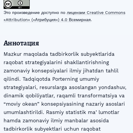
Это произведение доступно по
лицензии Creative Commons
«Attribution» («Атрибуция») 4.0 Всемирная
.
Аннотация
Mazkur maqolada tadbirkorlik subyektlarida
raqobat strategiyalarini shakllantirishning
zamonaviy konsepsiyalari ilmiy jihatdan tahlil
qilindi. Tadqiqotda Porterning umumiy
strategiyalari, resurslarga asoslangan yondashuv,
dinamik qobiliyatlar, raqamli transformatsiya va
“moviy okean” konsepsiyasining nazariy asoslari
umumlashtirildi. Rasmiy statistik maʼlumotlar
hamda zamonaviy ilmiy manbalar asosida
tadbirkorlik subyektlari uchun raqobat