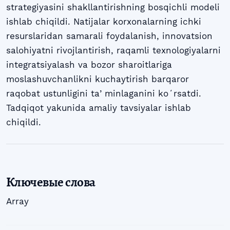
strategiyasini shakllantirishning bosqichli modeli
ishlab chiqildi. Natijalar korxonalarning ichki
resurslaridan samarali foydalanish, innovatsion
salohiyatni rivojlantirish, raqamli texnologiyalarni
integratsiyalash va bozor sharoitlariga
moslashuvchanlikni kuchaytirish barqaror
raqobat ustunligini taʼminlaganini koʻrsatdi.
Tadqiqot yakunida amaliy tavsiyalar ishlab
chiqildi.
Ключевые слова
Array