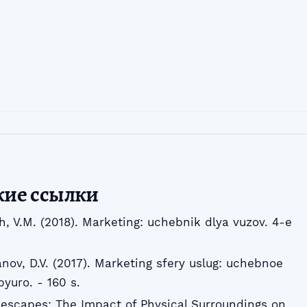
кие ссылки
ch, V.M. (2018). Marketing: uchebnik dlya vuzov. 4-e
nov, D.V. (2017). Marketing sfery uslug: uchebnoe
yuro. - 160 s.
icescapes: The Impact of Physical Surroundings on