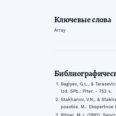
Ключевые слова
Array
Библиографичес
Bagiyev, G.L., & Tarasevi
izd. SPb.: Piter. - 752 s.
Stakhanov, V.N., & Stakha
posobie. M.: Ekspertnoe b
Bitner, M.J. (1992). Serv