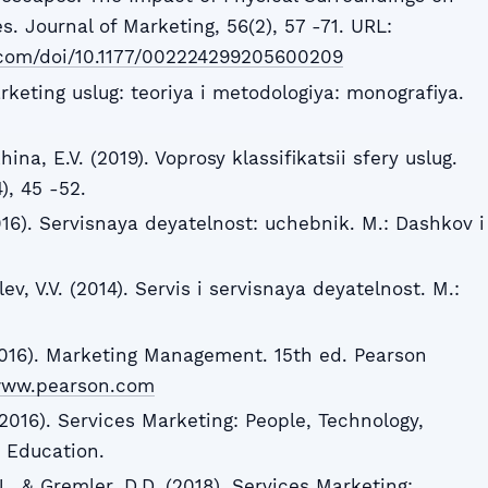
 Journal of Marketing, 56(2), 57 -71. URL:
b.com/doi/10.1177/002224299205600209
arketing uslug: teoriya i metodologiya: monografiya.
hina, E.V. (2019). Voprosy klassifikatsii sfery uslug.
), 45 -52.
016). Servisnaya deyatelnost: uchebnik. M.: Dashkov i
ev, V.V. (2014). Servis i servisnaya deyatelnost. M.:
. (2016). Marketing Management. 15th ed. Pearson
/www.pearson.com
 (2016). Services Marketing: People, Technology,
n Education.
J., & Gremler, D.D. (2018). Services Marketing: