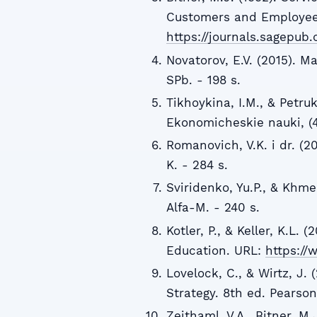
Customers and Employees.
https://journals.sagepu
Novatorov, E.V. (2015). M
SPb. - 198 s.
Tikhoykina, I.M., & Petruk
Ekonomicheskie nauki, (4
Romanovich, V.K. i dr. (2
K. - 284 s.
Sviridenko, Yu.P., & Khmel
Alfa-M. - 240 s.
Kotler, P., & Keller, K.L
Education. URL:
https:/
Lovelock, C., & Wirtz, J.
Strategy. 8th ed. Pearso
Zeithaml, V.A., Bitner, M.