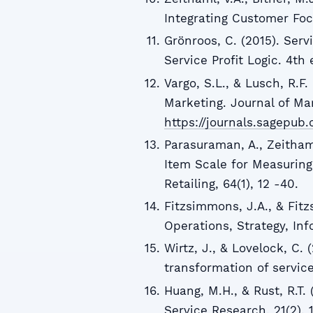
Integrating Customer Foc
Grönroos, C. (2015). Se
Service Profit Logic. 4th
Vargo, S.L., & Lusch, R.F
Marketing. Journal of Mark
https://journals.sagepub.
Parasuraman, A., Zeithaml
Item Scale for Measuring
Retailing, 64(1), 12 -40.
Fitzsimmons, J.A., & Fit
Operations, Strategy, In
Wirtz, J., & Lovelock, C. 
transformation of servic
Huang, M.H., & Rust, R.T. (
Service Research, 21(2), 