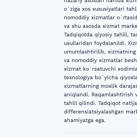
nazariy asoslari hamda xizm
oʻziga xos xususiyatlari tah
nomoddiy xizmatlar oʻrtasida
va shu asosda xizmat market
Tadqiqotda qiyosiy tahlil, ta
usullaridan foydalanildi. Xi
umumlashtirilib, xizmatning
va nomoddiy xizmatlar besht
xizmat koʻrsatuvchi xodimla
texnologiya boʻyicha qiyosla
xizmatlarning moslik darajas
aniqlandi. Raqamlashtirish v
tahlil qilindi. Tadqiqot nat
differensiatsiyalashgan mark
ahamiyatga ega.