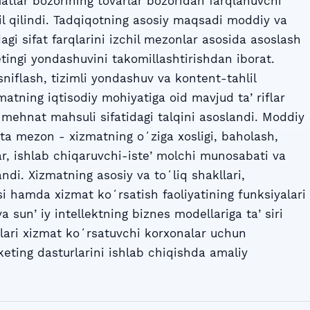
atlar bozorining tovarlar bozoridan farqlanuvchi
lil qilindi. Tadqiqotning asosiy maqsadi moddiy va
gi sifat farqlarini izchil mezonlar asosida asoslash
ingi yondashuvini takomillashtirishdan iborat.
sniflash, tizimli yondashuv va kontent-tahlil
zmatning iqtisodiy mohiyatiga oid mavjud taʼriflar
 mehnat mahsuli sifatidagi talqini asoslandi. Moddiy
a mezon - xizmatning oʻziga xosligi, baholash,
r, ishlab chiqaruvchi-isteʼmolchi munosabati va
ndi. Xizmatning asosiy va toʻliq shakllari,
i hamda xizmat koʻrsatish faoliyatining funksiyalari
a sunʼiy intellektning biznes modellariga taʼsiri
ijalari xizmat koʻrsatuvchi korxonalar uchun
eting dasturlarini ishlab chiqishda amaliy