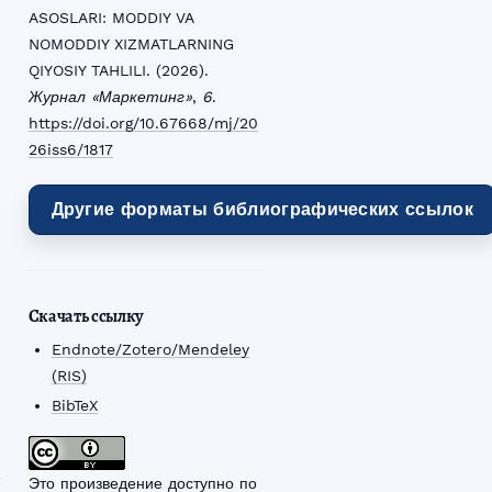
ASOSLARI: MODDIY VA
NOMODDIY XIZMATLARNING
QIYOSIY TAHLILI. (2026).
Журнал «Маркетинг»
,
6
.
https://doi.org/10.67668/mj/20
26iss6/1817
Другие форматы библиографических ссылок
Скачать ссылку
Endnote/Zotero/Mendeley
(RIS)
BibTeX
Это произведение доступно по