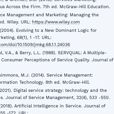
us Across the Firm. 7th ed. McGraw-Hill Education.
rvice Management and Marketing: Managing the
 ed. Wiley. URL:
https://www.wiley.com
. (2004). Evolving to a New Dominant Logic for
eting, 68(1), 1 -17. URL:
com/doi/10.1509/jmkg.68.1.1.24036
, V.A., & Berry, L.L. (1988). SERVQUAL: A Multiple-
 Consumer Perceptions of Service Quality. Journal of
zsimmons, M.J. (2014). Service Management:
formation Technology. 8th ed. McGraw-Hill.
(2021). Digital service strategy: technology and the
es. Journal of Service Management, 32(4), 533 -550.
2018). Artificial Intelligence in Service. Journal of
155 -172. URL: