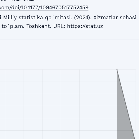
.com/doi/10.1177/1094670517752459
Milliy statistika qoʻmitasi. (2024). Xizmatlar sohasi
ik toʻplam. Toshkent. URL:
https://stat.uz