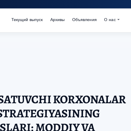
Текущий выпуск
Архивы
Объявления
О нас
RSATUVCHI KORXONALAR
STRATEGIYASINING
SLARI: MODDIY VA