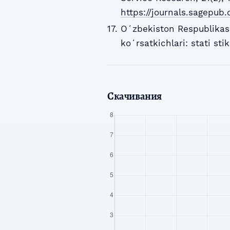
https://journals.sagepub
Oʻzbekiston Respublikasi 
koʻrsatkichlari: stati st
Скачивания