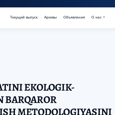
Текущий выпуск
Архивы
Объявления
О нас
TINI EKOLOGIK-
N BARQAROR
RISH METODOLOGIYASINI