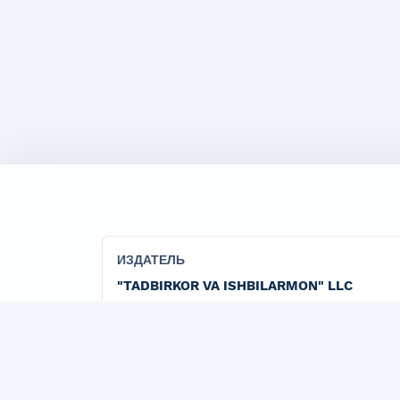
ИЗДАТЕЛЬ
"TADBIRKOR VA ISHBILARMON" LLC
Официальная издательская организация журна