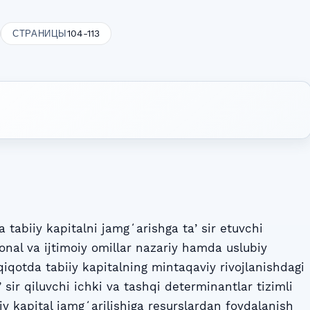
104-113
СТРАНИЦЫ
tabiiy kapitalni jamgʻarishga taʼsir etuvchi
sional va ijtimoiy omillar nazariy hamda uslubiy
qiqotda tabiiy kapitalning mintaqaviy rivojlanishdagi
ʼsir qiluvchi ichki va tashqi determinantlar tizimli
iiy kapital jamgʻarilishiga resurslardan foydalanish