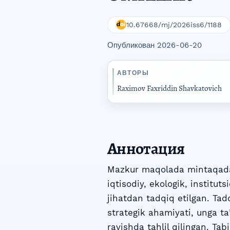
10.67668/mj/2026iss6/1188
Опубликован 2026-06-20
АВТОРЫ
Raximov Faxriddin Shavkatovich
Аннотация
Mazkur maqolada mintaqada 
iqtisodiy, ekologik, institut
jihatdan tadqiq etilgan. Tad
strategik ahamiyati, unga ta
ravishda tahlil qilingan. Tab