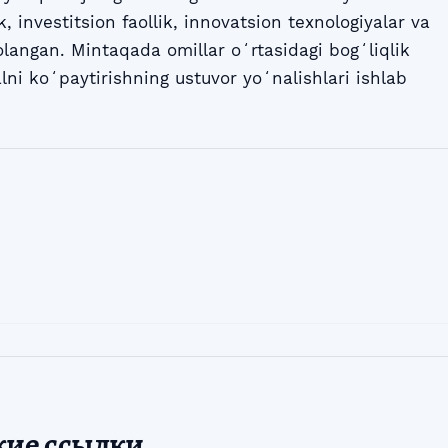
k, investitsion faollik, innovatsion texnologiyalar va
olangan. Mintaqada omillar oʻrtasidagi bogʻliqlik
alni koʻpaytirishning ustuvor yoʻnalishlari ishlab
кие ссылки