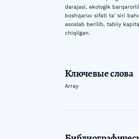
darajasi, ekologik barqarorli
boshqaruv sifati taʼsiri bah
asoslab berilib, tabiiy kapit
chiqilgan.
Ключевые слова
Array
Библиографичес