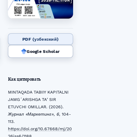
PDF (узбекский)
Google Scholar
Как цитировать
MINTAQADA TABIIY KAPITALNI
JAMGʻARISHGA TAʼSIR
ETUVCHI OMILLAR. (2026).
Журнал «Маркетинг»
,
6
, 104-
113.
https://doi.org/10.67668/mj/20
26iss6/1188