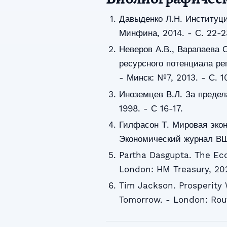
Давыденко Л.Н. Институц
Минфина, 2014. - С. 22-2
Неверов А.В., Варапаева 
ресурсного потенциала ре
- Минск: №7, 2013. - С. 1
Иноземцев В.Л. За предел
1998. - С 16-17.
Гилфасон Т. Мировая экон
Экономический журнал ВШЭ
Partha Dasgupta. The Eco
London: HM Treasury, 202
Tim Jackson. Prosperity
Tomorrow. - London: Routl