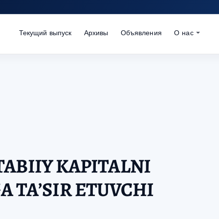
Текущий выпуск
Архивы
Объявления
О нас
ABIIY KAPITALNI
A TAʼSIR ETUVCHI