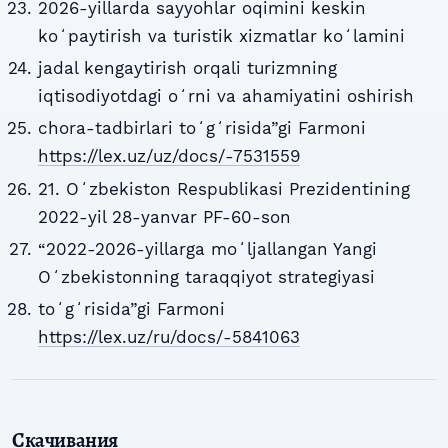
2026-yillarda sayyohlar oqimini keskin
koʻpaytirish va turistik xizmatlar koʻlamini
jadal kengaytirish orqali turizmning
iqtisodiyotdagi oʻrni va ahamiyatini oshirish
chora-tadbirlari toʻgʻrisida”gi Farmoni
https://lex.uz/uz/docs/-7531559
21. Oʻzbekiston Respublikasi Prezidentining
2022-yil 28-yanvar PF-60-son
“2022-2026-yillarga moʻljallangan Yangi
Oʻzbekistonning taraqqiyot strategiyasi
toʻgʻrisida”gi Farmoni
https://lex.uz/ru/docs/-5841063
Скачивания