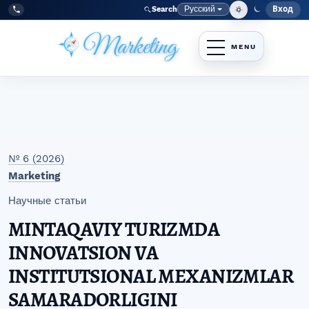
Перейти к главному меню навигации
Перейти к основному контенту
Перейти к нижнему колонтитулу сайта
Русский
Вход
Search
Меню
Язык
Tel:
+998977838464
№ 6 (2026)
Marketing
Научные статьи
MINTAQAVIY TURIZMDA
INNOVATSION VA
INSTITUTSIONAL MEXANIZMLAR
SAMARADORLIGINI