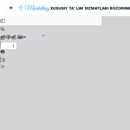
←
Maqola tafsilotlariga qaytish