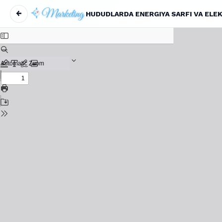
←
HUDUDLARDA ENERGIYA SARFI VA ELEK
Maqola tafsilotlariga qaytish