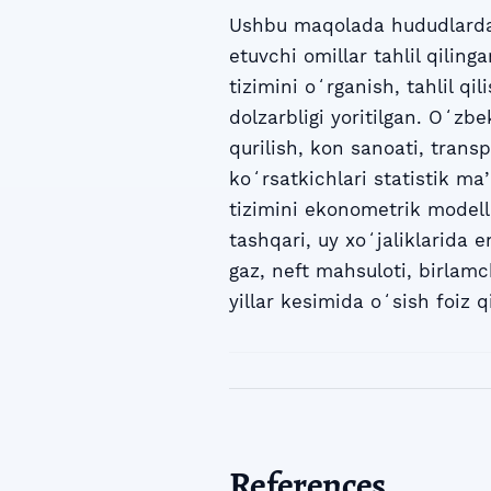
Ushbu maqolada hududlarda e
etuvchi omillar tahlil qilin
tizimini oʻrganish, tahlil qi
dolzarbligi yoritilgan. Oʻzb
qurilish, kon sanoati, trans
koʻrsatkichlari statistik ma
tizimini ekonometrik modell
tashqari, uy xoʻjaliklarida e
gaz, neft mahsuloti, birlam
yillar kesimida oʻsish foiz 
References