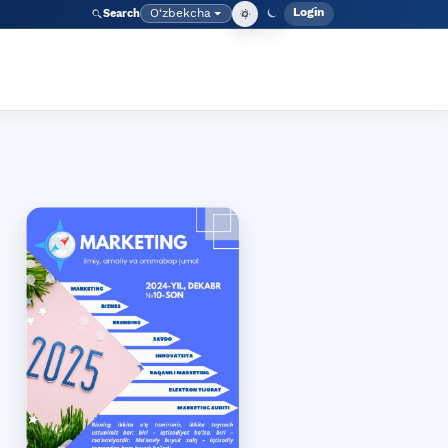
Login
O‘zbekcha
Search
Admin meny
Language