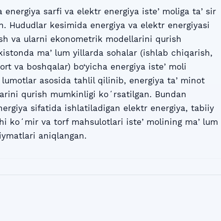
nergiya sarfi va elektr energiya isteʼmoliga taʼsir
gan. Hududlar kesimida energiya va elektr energiyasi
lish va ularni ekonometrik modellarini qurish
ekistonda maʼlum yillarda sohalar (ishlab chiqarish,
port va boshqalar) bo‘yicha energiya isteʼmoli
ʼlumotlar asosida tahlil qilinib, energiya taʼminot
arini qurish mumkinligi koʻrsatilgan. Bundan
nergiya sifatida ishlatiladigan elektr energiya, tabiiy
chi koʻmir va torf mahsulotlari isteʼmolining maʼlum
qiymatlari aniqlangan.