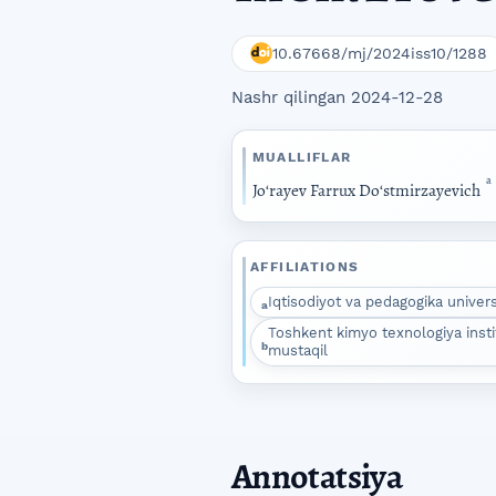
10.67668/mj/2024iss10/1288
Nashr qilingan 2024-12-28
MUALLIFLAR
a
Joʻrayev Farrux Doʻstmirzayevich
AFFILIATIONS
Iqtisodiyot va pedagogika universit
a
Toshkent kimyo texnologiya institu
b
mustaqil
Annotatsiya