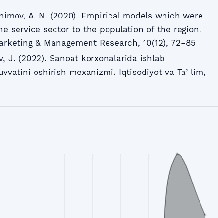
khimov, A. N. (2020). Empirical models which were
the service sector to the population of the region.
Marketing & Management Research, 10(12), 72–85
, J. (2022). Sanoat korxonalarida ishlab
uvvatini oshirish mexanizmi. Iqtisodiyot va Taʼlim,