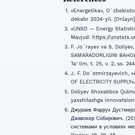
«Energetika», Oʻzbekisto
dekabr 2024-yil. [Onlayn
«UNSD — Energy Statistic
Mavjud:
https://unstats.
F. Joʻrayev va S. Doli
SAMARADORLIGINI BAHOLA
Taʼlim, t. 25, v. 2, ss. 24
J. F. Doʻstmirzayevich
OF ELECTRICITY SUPPLY», J.
Doliyev Shoxabbos Qulmur
yaxshilashga innovatsion
Джураев Фаррух Дустмирз
Джавохир Собирович. (20
системами в условиях нео
Review, 19, 39–48