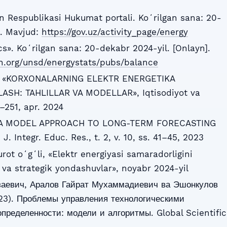
n Respublikasi Hukumat portali. Koʻrilgan sana: 20-
]. Mavjud:
https://gov.uz/activity_page/energy
s». Koʻrilgan sana: 20-dekabr 2024-yil. [Onlayn].
un.org/unsd/energystats/pubs/balance
yev, «KORXONALARNING ELEKTR ENERGETIKA
SH: TAHLILLAR VA MODELLAR», Iqtisodiyot va
4–251, apr. 2024
, «A MODEL APPROACH TO LONG-TERM FORECASTING
 Integr. Educ. Res., t. 2, v. 10, ss. 41–45, 2023
ot oʻgʻli, «Elektr energiyasi samaradorligini
 va strategik yondashuvlar», noyabr 2024-yil
аевич, Аралов Гайрат Мухаммадиевич ва Эшонкулов
23). Проблемы управления технологическими
пределенности: модели и алгоритмы. Global Scientific