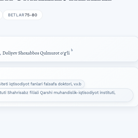
75-80
BETLAR
b
,
Doliyev Shoxabbos Qulmurot oʻgʻli
eti iqtisodiyot fanlari falsafa doktori, v.v.b
ti Shahrisabz filiali Qarshi muhandislik-iqtisodiyot instituti,