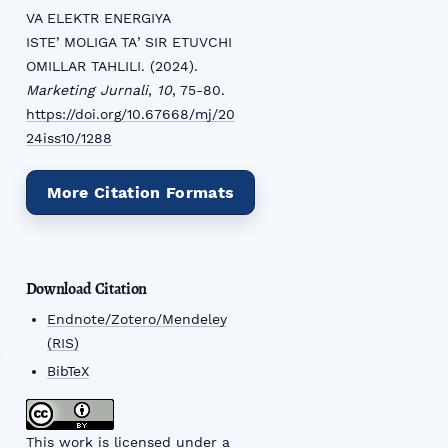
VA ELEKTR ENERGIYA
ISTEʼMOLIGA TAʼSIR ETUVCHI
OMILLAR TAHLILI. (2024).
Marketing Jurnali
,
10
, 75-80.
https://doi.org/10.67668/mj/20
24iss10/1288
More Citation Formats
Download Citation
Endnote/Zotero/Mendeley
(RIS)
BibTeX
This work is licensed under a