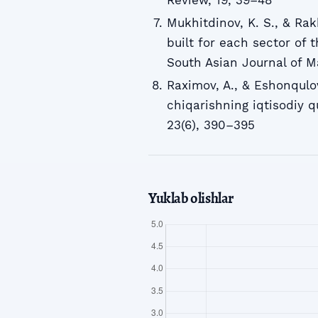
Mukhitdinov, K. S., & Ra
built for each sector of 
South Asian Journal of 
Raximov, A., & Eshonqulov
chiqarishning iqtisodiy q
23(6), 390–395
Yuklab olishlar