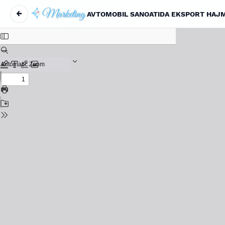
←
AVTOMOBIL SANOATIDA EKSPORT HAJMI
Maqola tafsilotlariga qaytish