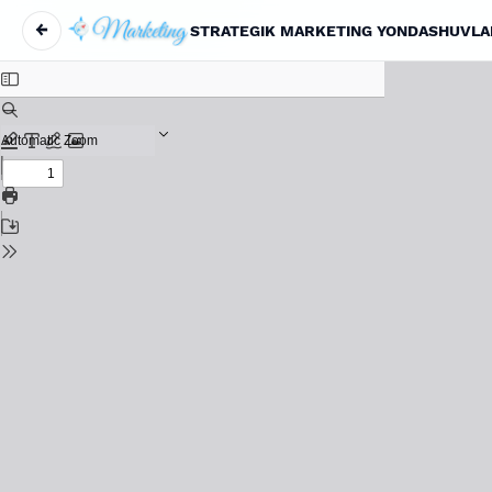
←
Maqola tafsilotlariga qaytish