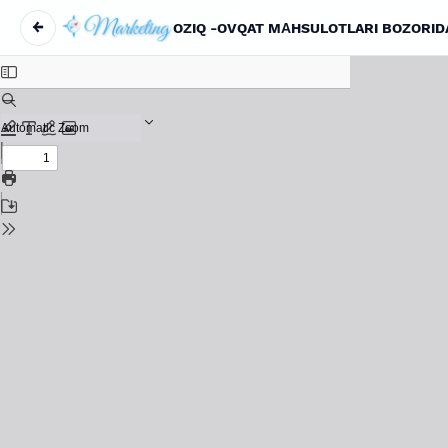
←
Maqola tafsilotlariga qaytish