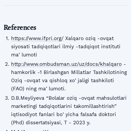
References
https://www.ifpri.org/
Xalqaro oziq -ovqat
siyosati tadqiqotlari ilmiy -tadqiqot instituti
maʼlumoti
http://www.ombudsman.uz/uz/docs/khalqaro
-
hamkorlik -1 Birlashgan Millatlar Tashkilotining
Oziq -ovqat va qishloq xoʼjaligi tashkiloti
(FАO) ning maʼlumoti.
D.B.Meyliyeva “Bolаlаr oziq -ovqаt mаhsulotlаri
mаrketingi tаdqiqotlаrini tаkomillаshtirish”
iqtisodiyot fanlari boʼyicha falsafa doktori
(Phd) dissertаtsiyasi, T - 2023 y.