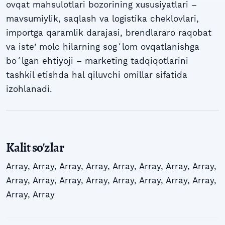
ovqat mahsulotlari bozorining xususiyatlari –
mavsumiylik, saqlash va logistika cheklovlari,
importga qaramlik darajasi, brendlararo raqobat
va isteʼmolc hilarning sogʻlom ovqatlanishga
boʻlgan ehtiyoji – marketing tadqiqotlarini
tashkil etishda hal qiluvchi omillar sifatida
izohlanadi.
Kalit so'zlar
Array
,
Array
,
Array
,
Array
,
Array
,
Array
,
Array
,
Array
,
Array
,
Array
,
Array
,
Array
,
Array
,
Array
,
Array
,
Array
,
Array
,
Array