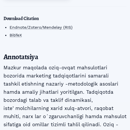
Download Citation
Endnote/Zotero/Mendeley (RIS)
BibTeX
Annotatsiya
Mazkur maqolada oziq-ovqat mahsulotlari
bozorida marketing tadqiqotlarini samarali
tashkil etishning nazariy -metodologik asoslari
hamda amaliy jihatlari yoritilgan. Tadqiqotda
bozordagi talab va taklif dinamikasi,
isteʼmolchilarning xarid xulq-atvori, raqobat
muhiti, narx lar oʻzgaruvchanligi hamda mahsulot
sifatiga oid omillar tizimli tahlil qilinadi. Oziq -