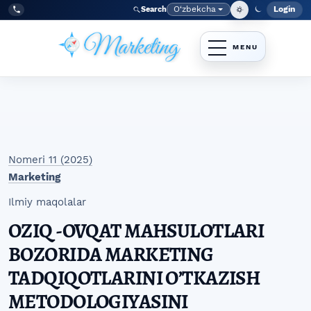
Skip to main navigation menu
Skip to main content
Skip to site footer
O‘zbekcha
Login
Search
Admin
Language
Tel:
+998977838464
Nomeri 11 (2025)
Marketing
Ilmiy maqolalar
OZIQ -OVQAT MАHSULOTLARI
BOZORIDA MARKETING
TADQIQOTLARINI OʼTKAZISH
METODOLOGIYASINI