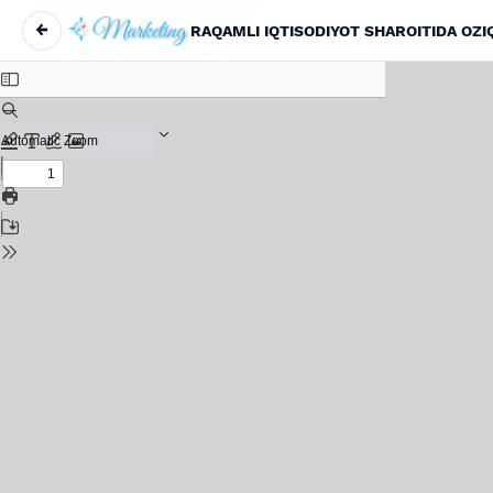
←
Maqola tafsilotlariga qaytish