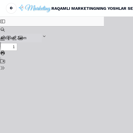
←
RAQAMLI MARKETINGNING YOSHLAR SE
Maqola tafsilotlariga qaytish