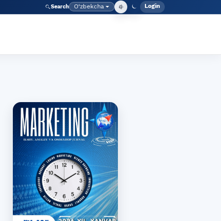
Login
O‘zbekcha
Search
Admin meny
Language