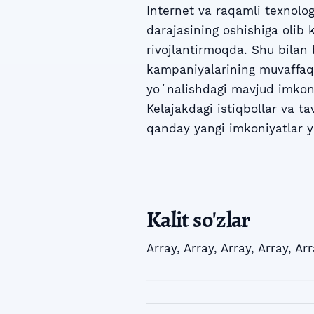
Internet va raqamli texnolog
darajasining oshishiga olib k
rivojlantirmoqda. Shu bilan
kampaniyalarining muvaffaqiy
yoʻnalishdagi mavjud imkoni
Kelajakdagi istiqbollar va t
qanday yangi imkoniyatlar ya
Kalit so'zlar
Array
,
Array
,
Array
,
Array
,
Arr