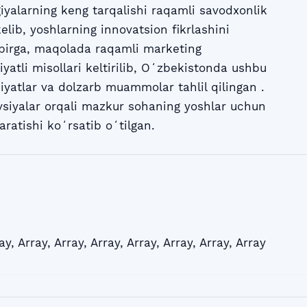
iyalarning keng tarqalishi raqamli savodxonlik
elib, yoshlarning innovatsion fikrlashini
 birga, maqolada raqamli marketing
atli misollari keltirilib, Oʻzbekistonda ushbu
yatlar va dolzarb muammolar tahlil qilingan .
avsiyalar orqali mazkur sohaning yoshlar uchun
ratishi koʻrsatib oʻtilgan.
ay
,
Array
,
Array
,
Array
,
Array
,
Array
,
Array
,
Array