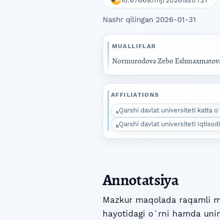
10.67668/mj/2026iss1/727
Nashr qilingan 2026-01-31
MUALLIFLAR
Normurodova Zebo Eshmaxmatov
AFFILIATIONS
Qarshi davlat universiteti katta o
a
Qarshi davlat universiteti Iqtisod
b
Annotatsiya
Mazkur maqolada raqamli ma
hayotidagi oʻrni hamda uning 