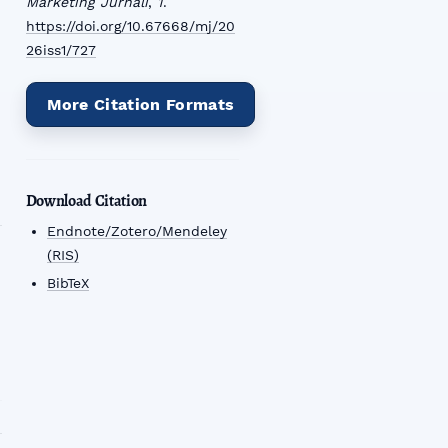
Marketing Jurnali
,
1
.
https://doi.org/10.67668/mj/20
26iss1/727
More Citation Formats
Download Citation
Endnote/Zotero/Mendeley
(RIS)
BibTeX