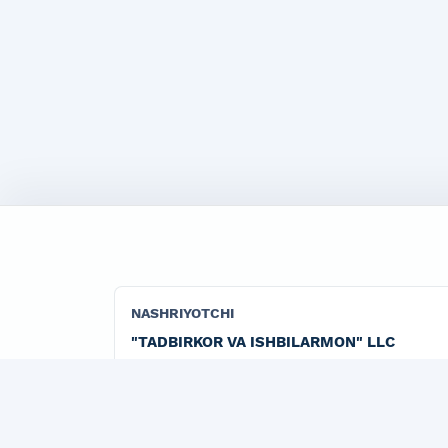
NASHRIYOTCHI
"TADBIRKOR VA ISHBILARMON" LLC
"Marketing" jurnalining rasmiy publisher tashk