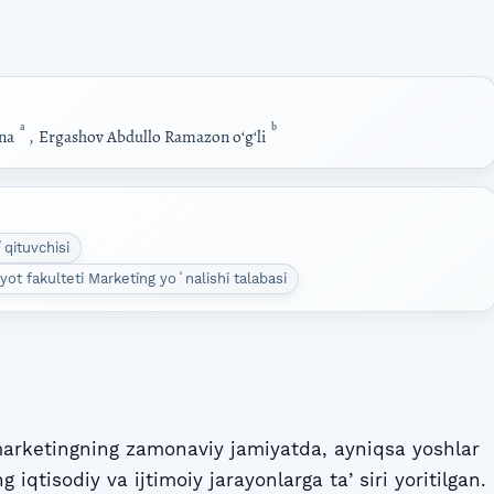
a
b
na
,
Ergashov Abdullo Ramazon oʻgʻli
ʻqituvchisi
iyot fakulteti Marketing yoʻnalishi talabasi
rketingning zamonaviy jamiyatda, ayniqsa yoshlar
iqtisodiy va ijtimoiy jarayonlarga taʼsiri yoritilgan.