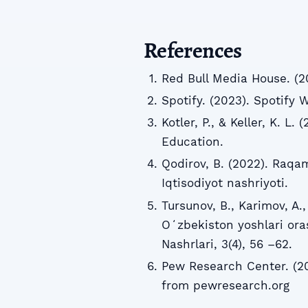
References
Red Bull Media House. (2
Spotify. (2023). Spotify
Kotler, P., & Keller, K. 
Education.
Qodirov, B. (2022). Raqam
Iqtisodiyot nashriyoti.
Tursunov, B., Karimov, A
Oʻzbekiston yoshlari oras
Nashrlari, 3(4), 56 –62.
Pew Research Center. (20
from pewresearch.org