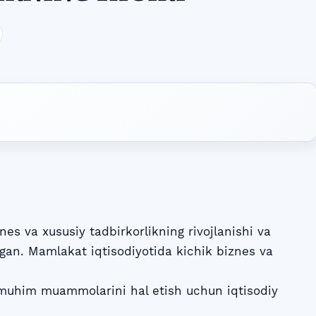
s va xususiy tadbirkorlikning rivojlanishi va
ingan. Mamlakat iqtisodiyotida kichik biznes va
g muhim muammolarini hal etish uchun iqtisodiy