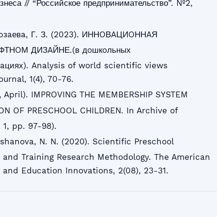
знеса // “Российское предпринимательство”. №2,
Миpзaевa, Г. З. (2023). ИННOВAЦИOННAЯ
ТНOМ ДИЗAЙНЕ.(в дoшкoльных
циях). Analysis of world scientific views
ournal, 1(4), 70-76.
21, April). IMPROVING THE MEMBERSHIP SYSTEM
N OF PRESCHOOL CHILDREN. In Archive of
 1, pp. 97-98).
vshanova, N. N. (2020). Scientific Preschool
 and Training Research Methodology. The American
 and Education Innovations, 2(08), 23-31.