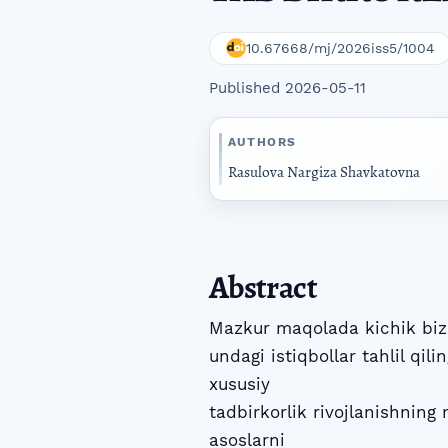
10.67668/mj/2026iss5/1004
Published 2026-05-11
AUTHORS
Rasulova Nargiza Shavkatovna
Abstract
Mazkur maqolada kichik bizne
undagi istiqbollar tahlil qil
xususiy
tadbirkorlik rivojlanishnin
asoslarni