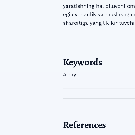
yaratishning hal qiluvchi om
egiluvchanlik va moslashgan
sharoitiga yangilik kirituvch
Keywords
Array
References