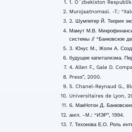
1. Oʻzbekiston Respublik
Murojaatnomasi. -T.: “Xalq
2. Шумпетер Й. Теория эко
Мамут М.В. Микрофинанси
системы // “Банковское де
3. Юнус М., Жоли А. Созд
будущее капитализма. Пер
4. Allen F., Gale D. Com
Press”, 2000.
5. Chanel-Reynaud G., Bl
Universitaires de Lyon, 2
6. МакНотон Д. Банковски
англ. -M.: “ИЭР”, 1994.
7. Тихонова Е.О. Роль ин