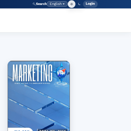
Login
English
Search
Admin men
Language