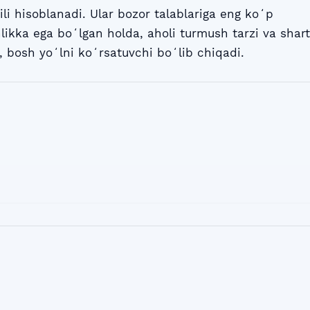
ili hisoblanadi. Ular bozor talablariga eng koʻp
likka ega boʻlgan holda, aholi turmush tarzi va shart
i, bosh yoʻlni koʻrsatuvchi boʻlib chiqadi.