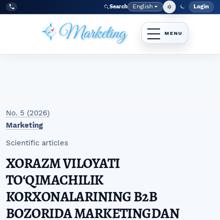
Skip to main navigation menu
Skip to main content
Skip to site footer
English
Login
Search
Admi
Language
Tel:
+998977838464
No. 5 (2026)
Marketing
Scientific articles
XORAZM VILOYATI
TOʻQIMACHILIK
KORXONALARINING B2B
BOZORIDA MARKETINGDAN