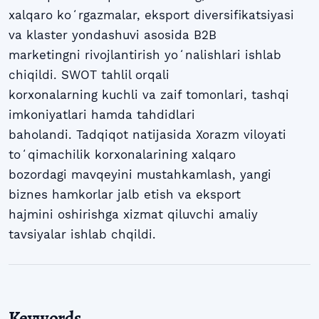
xalqaro koʻrgazmalar, eksport diversifikatsiyasi
va klaster yondashuvi asosida B2B
marketingni rivojlantirish yoʻnalishlari ishlab
chiqildi. SWOT tahlil orqali
korxonalarning kuchli va zaif tomonlari, tashqi
imkoniyatlari hamda tahdidlari
baholandi. Tadqiqot natijasida Xorazm viloyati
toʻqimachilik korxonalarining xalqaro
bozordagi mavqeyini mustahkamlash, yangi
biznes hamkorlar jalb etish va eksport
hajmini oshirishga xizmat qiluvchi amaliy
tavsiyalar ishlab chqildi.
Keywords