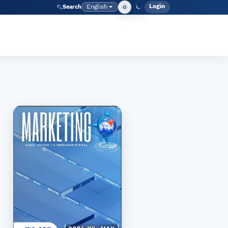
Login
English
Search
Admin men
Language