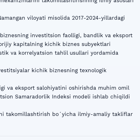
 mexanizmlarini takomillashtirishning ilmiy asoslari
Namangan viloyati misolida 2017-2024-yillardagi
 biznesning investitsion faolligi, bandlik va eksport
orijiy kapitalning kichik biznes subyektlari
stik va korrelyatsion tahlil usullari yordamida
nvestitsiyalar kichik biznesning texnologik
igi va eksport salohiyatini oshirishda muhim omil
itsion Samaradorlik Indeksi modeli ishlab chiqildi
ni takomillashtirish boʻyicha ilmiy-amaliy takliflar