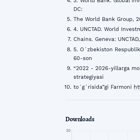
3. World Bank. Global In
DC:
The World Bank Group, 2
4. UNCTAD. World Investm
Chains. Geneva: UNCTAD,
5. Oʻzbekiston Respublik
60-son
“2022 - 2026-yillarga mo
strategiyasi
toʻgʻrisida”gi Farmoni
ht
Downloads