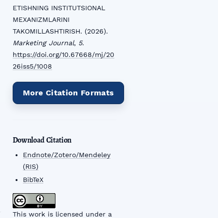
ETISHNING INSTITUTSIONAL
MEXANIZMLARINI
TAKOMILLASHTIRISH. (2026).
Marketing Journal
,
5
.
https://doi.org/10.67668/mj/20
26iss5/1008
More Citation Formats
Download Citation
Endnote/Zotero/Mendeley
(RIS)
BibTeX
This work is licensed under a