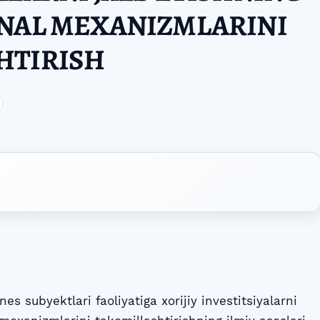
ONAL MEXANIZMLARINI
HTIRISH
s subyektlari faoliyatiga xorijiy investitsiyalarni