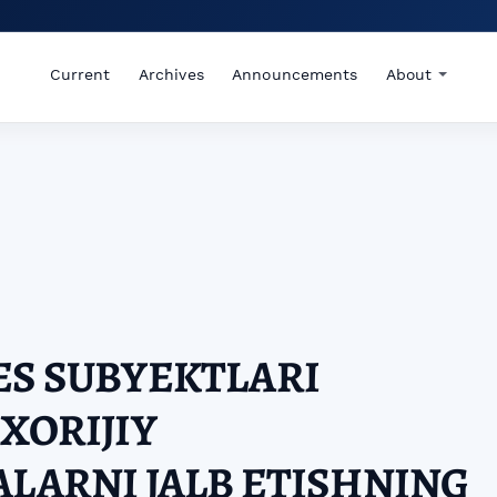
Current
Archives
Announcements
About
ES SUBYEKTLARI
 XORIJIY
ALARNI JALB ETISHNING