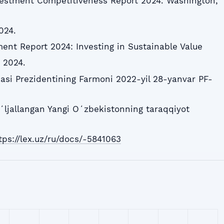
vestment Competitiveness Report 2024. Washington,
024.
ent Report 2024: Investing in Sustainable Value
 2024.
asi Prezidentining Farmoni 2022-yil 28-yanvar PF-
ʻljallangan Yangi Oʻzbekistonning taraqqiyot
tps://lex.uz/ru/docs/-5841063