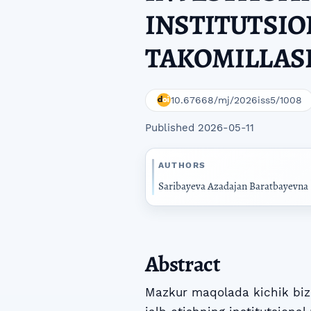
INSTITUTSI
TAKOMILLAS
10.67668/mj/2026iss5/1008
Published 2026-05-11
AUTHORS
Saribayeva Azadajan Baratbayevna
Abstract
Mazkur maqolada kichik bizne