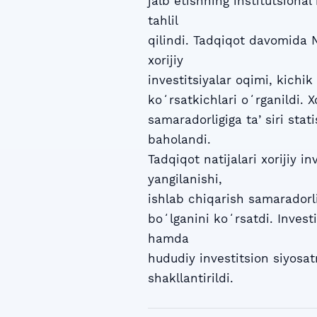
jalb etishning institutsional
tahlil
qilindi. Tadqiqot davomida 
xorijiy
investitsiyalar oqimi, kichik
koʻrsatkichlari oʻrganildi. X
samaradorligiga taʼsiri stati
baholandi.
Tadqiqot natijalari xorijiy i
yangilanishi,
ishlab chiqarish samaradorl
boʻlganini koʻrsatdi. Invest
hamda
hududiy investitsion siyosat
shakllantirildi.