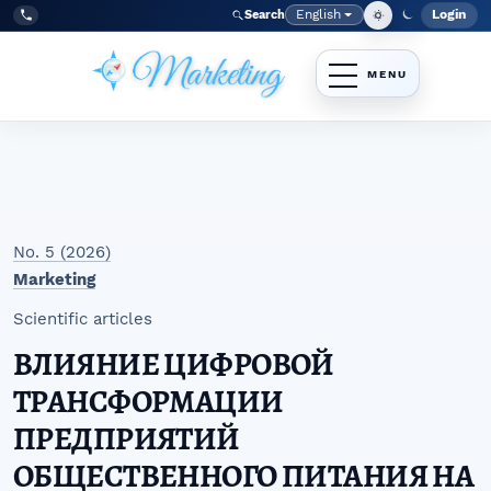
Skip to main navigation menu
Skip to main content
Skip to site footer
English
Login
Search
Admi
Language
Tel:
+998977838464
No. 5 (2026)
Marketing
Scientific articles
ВЛИЯНИЕ ЦИФРОВОЙ
ТРАНСФОРМАЦИИ
ПРЕДПРИЯТИЙ
ОБЩЕСТВЕННОГО ПИТАНИЯ НА