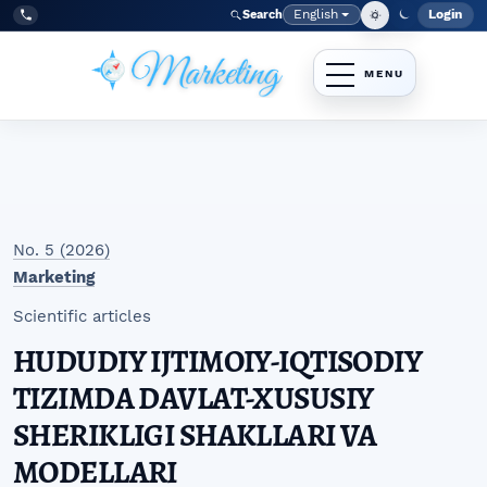
Skip to main navigation menu
Skip to main content
Skip to site footer
English
Login
Search
Admi
Language
Tel:
+998977838464
No. 5 (2026)
Marketing
Scientific articles
HUDUDIY IJTIMOIY-IQTISODIY
TIZIMDA DAVLAT-XUSUSIY
SHERIKLIGI SHAKLLARI VA
MODELLARI