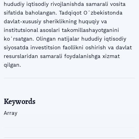
hududiy iqtisodiy rivojlanishda samarali vosita
sifatida baholangan. Tadqiqot Oʻzbekistonda
davlat-xususiy sheriklikning huquqiy va
institutsional asoslari takomillashayotganini
koʻrsatgan. Olingan natijalar hududiy iqtisodiy
siyosatda investitsion faollikni oshirish va davlat
resurslaridan samarali foydalanishga xizmat
qilgan.
Keywords
Array