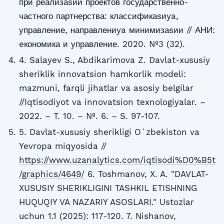
при реализаsии проектов государственно-
частного партнерства: классификаsиya,
управление, направлениya минимизаsии // АНИ:
eкономика и управление. 2020. №3 (32).
4. Salayev S., Abdikarimova Z. Davlat-xususiy
sheriklik innovatsion hamkorlik modeli:
mazmuni, farqli jihatlar va asosiy belgilar
//Iqtisodiyot va innovatsion texnologiyalar. –
2022. – T. 10. – №. 6. – S. 97-107.
5. Davlat-xususiy sherikligi Oʻzbekiston va
Yevropa miqyosida //
https://www.uzanalytics.com/iqtisodi%D0%B5t
/graphics/4649/
6. Toshmanov, X. A. "DAVLAT-
XUSUSIY SHERIKLIGINI TASHKIL ETISHNING
HUQUQIY VA NAZARIY ASOSLARI." Ustozlar
uchun 1.1 (2025): 117-120. 7. Nishanov,