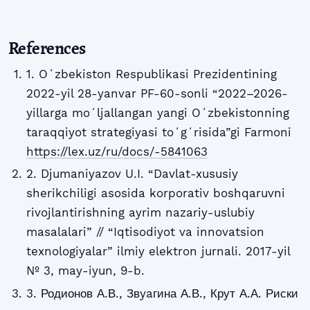
References
1. Oʻzbekiston Respublikasi Prezidentining
2022-yil 28-yanvar PF-60-sonli “2022–2026-
yillarga moʻljallangan yangi Oʻzbekistonning
taraqqiyot strategiyasi toʻgʻrisida”gi Farmoni
https://lex.uz/ru/docs/-5841063
2. Djumaniyazov U.I. “Davlat-xususiy
sherikchiligi asosida korporativ boshqaruvni
rivojlantirishning ayrim nazariy-uslubiy
masalalari” // “Iqtisodiyot va innovatsion
texnologiyalar” ilmiy elektron jurnali. 2017-yil
№ 3, may-iyun, 9-b.
3. Родионов А.В., Звyaгина А.В., Крут А.А. Риски