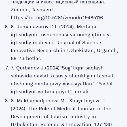
тенденции и инвестиционный потенциал.
Zenodo, Tashkent,
https://doi.org/10.5281/zenodo.19485116
6. Jumanazarov D.I. (2024). Mintaqa
iqtisodiyoti tushunchasi va uning ijtimoiy-
iqtisodiy mohiyati. Journal of Science-
Innovative Research in Uzbekistan, Urganch,
68-73 betlar.
7. Qurbanov J.(2024)“Sogʻliqni saqlash
sohasida davlat xususiy sherikligini tashkil
etishning mintaqaviy xususiyatlari” “Yashil
iqtisodiyot va taraqqiyot” jurnali.
8. Makhamadjonova M., Khayitboyeva T.
(2024). The Role of Medical Tourism in the
Development of Tourism Industry in
Uzbekistan. Science & Innovation, 127-130