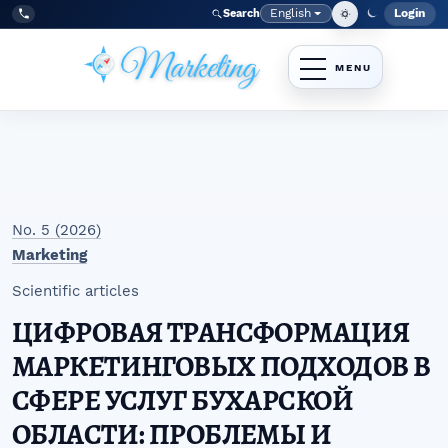
Skip to main navigation menu
Skip to main content
Skip to site footer
English
Login
Search
Admi
Language
Tel:
+998977838464
No. 5 (2026)
Marketing
Scientific articles
ЦИФРОВАЯ ТРАНСФОРМАЦИЯ
МАРКЕТИНГОВЫХ ПОДХОДОВ В
СФЕРЕ УСЛУГ БУХАРСКОЙ
ОБЛАСТИ: ПРОБЛЕМЫ И