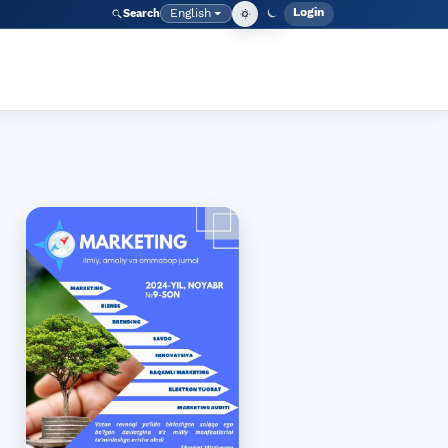
Login
English
Search
Admin men
Language