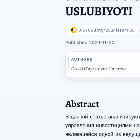
USLUBIYOTI
10.67668/mj/2024iss9/1155
Published 2024-11-30
AUTHORS
Go'zal G'ayratovna Umarova
Abstract
В данной статье анализирую
управления инвестициями на
являющейся одной из ведущи