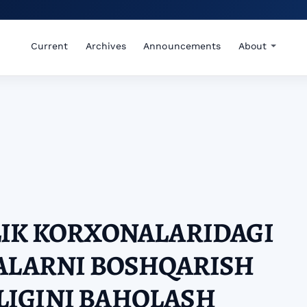
Current
Archives
Announcements
About
LIK KORXONALARIDAGI
YALARNI BOSHQARISH
IGINI BAHOLASH