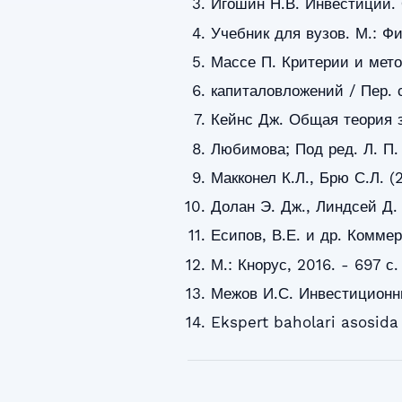
Игошин Н.В. Инвестиции. 
Учебник для вузов. М.: Ф
Массе П. Критерии и мет
капиталовложений / Пер. с
Кейнс Дж. Общая теория за
Любимова; Под ред. Л. П. 
Макконел К.Л., Брю С.Л. 
Долан Э. Дж., Линдсей Д.
Есипов, В.Е. и др. Комме
М.: Кнорус, 2016. - 697 с.
Межов И.С. Инвестиционны
Ekspert baholari asosida 