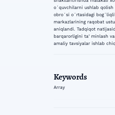
shakllantirishda malakali x
oʻquvchilarni ushlab qolish
obroʻsi oʻrtasidagi bogʻliql
markazlarining raqobat ustu
aniqlandi. Tadqiqot natijasi
barqarorligini taʼminlash va 
amaliy tavsiyalar ishlab chiq
Keywords
Array