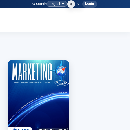
Login
English
Search
Admin men
Language