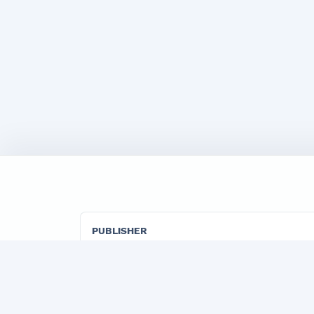
PUBLISHER
"TADBIRKOR VA ISHBILARMON" LLC
Official publisher organization of the Marketi