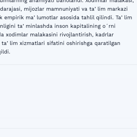
odimlarning ahamiyati baholandi. Xodimlar malakasi,
 darajasi, mijozlar mamnuniyati va taʼlim markazi
ik empirik maʼlumotlar asosida tahlil qilindi. Taʼlim
nligini taʼminlashda inson kapitalining oʻrni
da xodimlar malakasini rivojlantirish, kadrlar
taʼlim xizmatlari sifatini oshirishga qaratilgan
ildi.