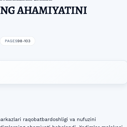
NG AHAMIYATINI
98-103
PAGES
rkazlari raqobatbardoshligi va nufuzini