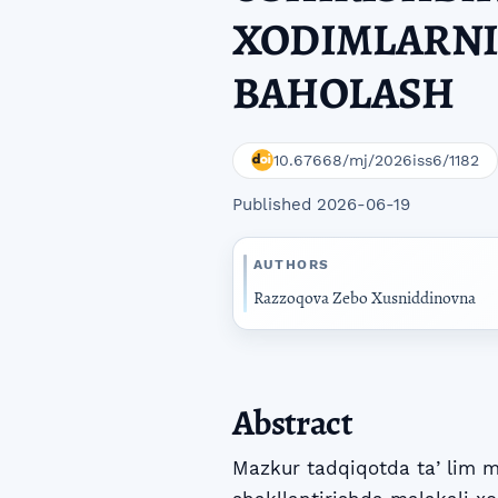
XODIMLARNI
BAHOLASH
10.67668/mj/2026iss6/1182
Published 2026-06-19
AUTHORS
Razzoqova Zebo Xusniddinovna
Abstract
Mazkur tadqiqotda taʼlim ma