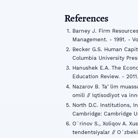
References
Barney J. Firm Resources
Management. - 1991. - Vol.
Becker G.S. Human Capita
Columbia University Press
Hanushek E.A. The Econom
Education Review. - 2011.
Nazarov B. Taʼlim muassa
omili // Iqtisodiyot va in
North D.C. Institutions,
Cambridge: Cambridge Uni
Oʻrinov S., Xoliqov A. Xu
tendentsiyalar // Oʻzbeki