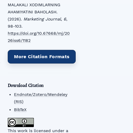
MALAKALI XODIMLARNING
AHAMIYATINI BAHOLASH.
(2026).
Marketing Journal
,
6
,
98-103.
https://doi.org/10.67668/mj/20
26iss6/1182
More Citation Formats
Download Citation
Endnote/Zotero/Mendeley
(RIS)
BibTeX
This work is licensed under a