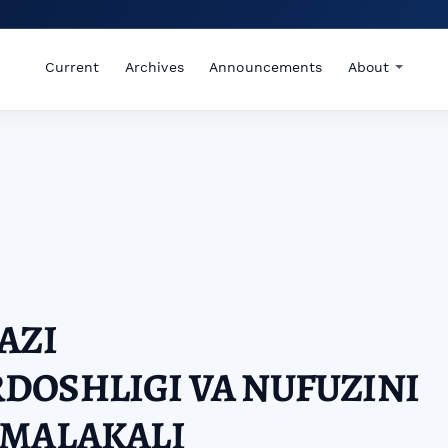
Current
Archives
Announcements
About
AZI
DOSHLIGI VA NUFUZINI
 MALAKALI