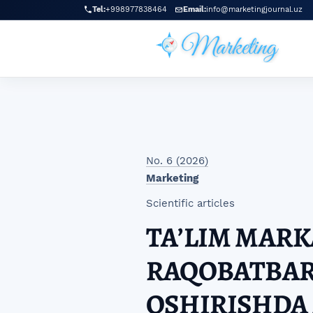
Skip to main navigation menu
Skip to main content
Skip to site footer
Tel:
+998977838464
Email:
info@marketingjournal.uz
No. 6 (2026)
Marketing
Scientific articles
TAʼLIM MARK
RAQOBATBAR
OSHIRISHDA