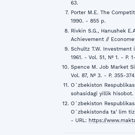
63.
Porter M.E. The Competit
1990. - 855 p.
Rivkin S.G., Hanushek E.
Achievement // Econometri
Schultz T.W. Investment 
1961. - Vol. 51, № 1. - P. 1-
Spence M. Job Market Sig
Vol. 87, № 3. - P. 355-374
Oʻzbekiston Respublikasi 
sohasidagi yillik hisobot
Oʻzbekiston Respublikasi
Oʻzbekistonda taʼlim tizi
- URL:
https://www.makt