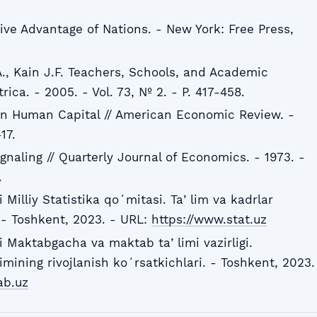
ive Advantage of Nations. - New York: Free Press,
A., Kain J.F. Teachers, Schools, and Academic
ca. - 2005. - Vol. 73, № 2. - P. 417-458.
in Human Capital // American Economic Review. -
17.
naling // Quarterly Journal of Economics. - 1973. -
.
Milliy Statistika qoʻmitasi. Taʼlim va kadrlar
. - Toshkent, 2023. - URL:
https://www.stat.uz
 Maktabgacha va maktab taʼlimi vazirligi.
mining rivojlanish koʻrsatkichlari. - Toshkent, 2023.
ab.uz