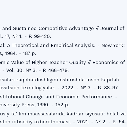
 and Sustained Competitive Advantage // Journal of
 17, № 1. - P. 99-120.
l: A Theoretical and Empirical Analysis. - New York:
, 1964. - 187 p.
ic Value of Higher Teacher Quality // Economics of
 - Vol. 30, № 3. - P. 466-479.
salari raqobatdoshligini oshirishda inson kapitali
novatsion texnologiyalar. - 2022. - № 3. - B. 88-97.
 Institutional Change and Economic Performance. -
versity Press, 1990. - 152 p.
susiy taʼlim muassasalarida kadrlar siyosati: holat va
ston iqtisodiy axborotnomasi. - 2021. - № 2. - B. 54-